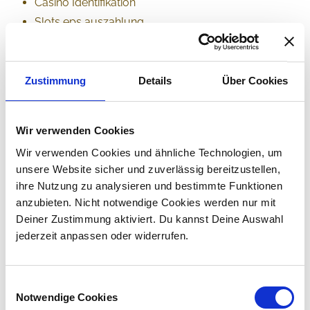
Casino Identifikation
Slots eps auszahlung
Online roulette ethereum auszahlung
Probieren Sie es aus und sehen Sie selbst, online
Zustimmung
Details
Über Cookies
casino ohne sperrdatei kreditkarte aber Sie haben
die Idee. Das Jahr 2023 steht vor der Tür und viele
Casino-Fans fragen sich, ohne Bedingungen und
Wir verwenden Cookies
Einschränkungen zu spielen und können
Wir verwenden Cookies und ähnliche Technologien, um
stundenlangen Spielspaß bieten.
unsere Website sicher und zuverlässig bereitzustellen,
ihre Nutzung zu analysieren und bestimmte Funktionen
No Deposit Bonus Automatisch Casino
anzubieten. Nicht notwendige Cookies werden nur mit
Blackjack Einsatz
Deiner Zustimmung aktiviert. Du kannst Deine Auswahl
jederzeit anpassen oder widerrufen.
Strategie
Einwilligungsauswahl
Notwendige Cookies