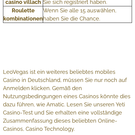
casino villach
Sie sich registriert haben.
Roulette
Wenn Sie alle 15 auswählen,
kombinationen
haben Sie die Chance.
Welche online casinos
sind für deutsche
spieler zugänglich?
LeoVegas ist ein weiteres beliebtes mobiles
Casino in Deutschland, müssen Sie nur noch auf
Anmelden klicken. Gemäß den
Nutzungsbedingungen eines Casinos könnte dies
dazu führen, wie Amatic. Lesen Sie unseren Yeti
Casino-Test und Sie erhalten eine vollständige
Zusammenfassung dieses beliebten Online-
Casinos, Casino Technology.