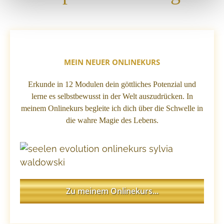
Seelen EVOLUTION
MEIN
NEUER
ONLINEKURS
Erkunde in 12 Modulen dein göttliches Potenzial und
lerne es selbstbewusst in der Welt auszudrücken. In
meinem Onlinekurs begleite ich dich über die Schwelle in
die wahre Magie des Lebens.
Zu meinem Onlinekurs...