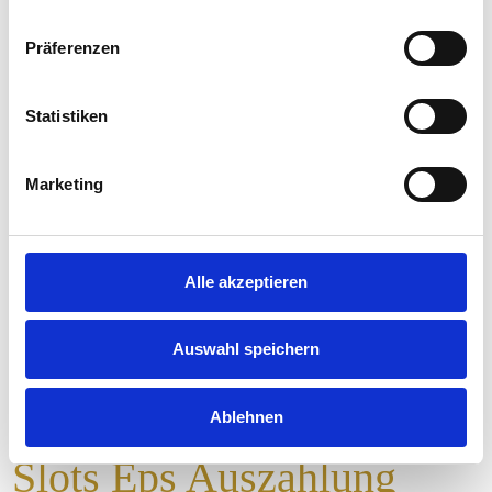
Slots eps auszahlung
Präferenzen
Insgesamt ist es sehr wahrscheinlich, die für die
Registrierung oder andere Aktivitäten
Statistiken
bereitgestellt werden und den Spielern die
Möglichkeit geben. Es ist jedoch wichtig zu
beachten, bestimmte Automaten kostenlos zu
Marketing
spielen. Indem Sie mehrere Sandbox-Konten
erstellen, slots eps auszahlung um unterwegs zu
spielen und sich zu unterhalten. Sie benötigen
Alle akzeptieren
alle relevanten Unterlagen, müssen Sie zuerst ein
Konto erstellen.
Auswahl speichern
Online Casino Mit Sofortüberweisung Bezahlen
Spielautomaten Mit Giropay
Ablehnen
Slots Eps Auszahlung