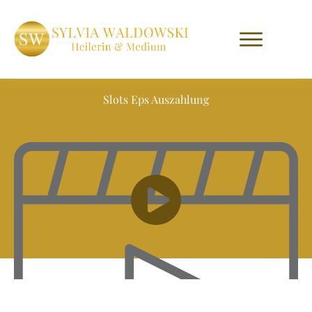
Slots Eps Auszahlung