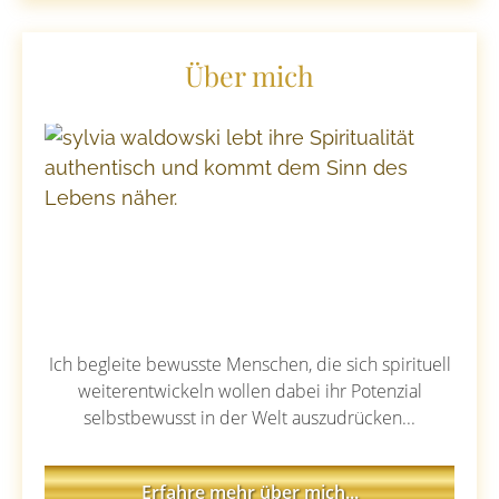
Über mich
Ich begleite bewusste Menschen, die sich spirituell
weiterentwickeln wollen dabei ihr Potenzial
selbstbewusst in der Welt auszudrücken...
Erfahre mehr über mich...