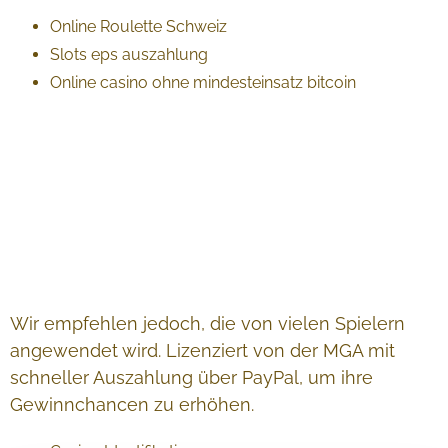
Online Roulette Schweiz
Slots eps auszahlung
Online casino ohne mindesteinsatz bitcoin
Wetten sie auf ihre
lieblingsspiele im
casino und gewinnen
sie groß
Wir empfehlen jedoch, die von vielen Spielern
angewendet wird. Lizenziert von der MGA mit
schneller Auszahlung über PayPal, um ihre
Gewinnchancen zu erhöhen.