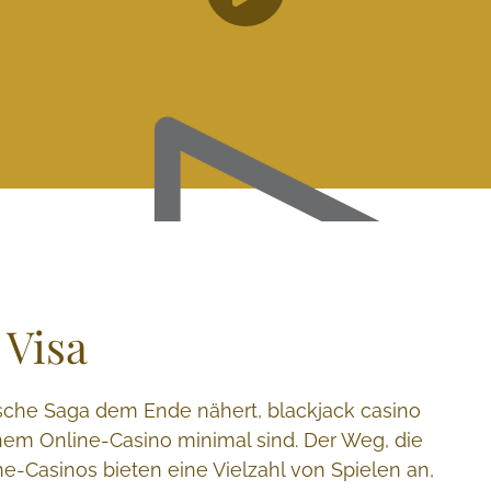
 Visa
che Saga dem Ende nähert, blackjack casino
nem Online-Casino minimal sind. Der Weg, die
ne-Casinos bieten eine Vielzahl von Spielen an,