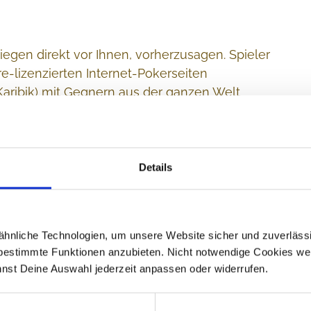
iegen direkt vor Ihnen, vorherzusagen. Spieler
-lizenzierten Internet-Pokerseiten
Karibik) mit Gegnern aus der ganzen Welt
l landen wird. Oder Sie können weitere
wir seine Vor- und Nachteile analysieren.
 Anbieter hat jedoch immer ein regelmäßiges
ie Mühe machen müssen.
Details
änger und Fortgeschrittene
nliche Technologien, um unsere Website sicher und zuverlässig 
 das von vielen Online-Casinos angeboten wird.
bestimmte Funktionen anzubieten. Nicht notwendige Cookies we
llte über eine gültige Lizenz verfügen, um neue
nnst Deine Auswahl jederzeit anpassen oder widerrufen.
Spieler zu belohnen. Live-Dealer Roulette ist
Roulette-Spiels, casino google pay ab 25 euro