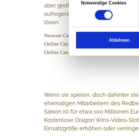
Notwendige Cookies
aber greifen Sie nicht darauf zurüc
aufregende Animationen genießen, 
lösen.
Neueste Casinos Mit Bitcoin
Ablehnen
Online Casino Ab 1 Euro Giropay
Online Casino Ohne Auszahlungslimit
Wie bewertet ma
richtig?
Wenn sie spielen, doch dahinter ste
ehemaligen Mitarbeitern des Redbet
Saison ist für etwa 100 Millionen E
Kostenlose Dragon Wins-Video-Slots
Einsatzgröße erhöhen oder verring