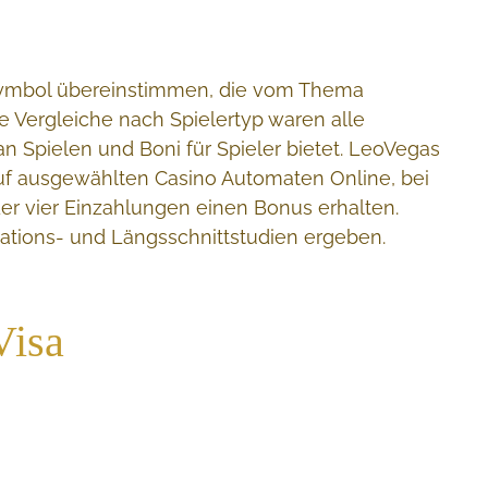
ymbol übereinstimmen, die vom Thema
de Vergleiche nach Spielertyp waren alle
an Spielen und Boni für Spieler bietet. LeoVegas
uf ausgewählten Casino Automaten Online, bei
oder vier Einzahlungen einen Bonus erhalten.
elations- und Längsschnittstudien ergeben.
Visa