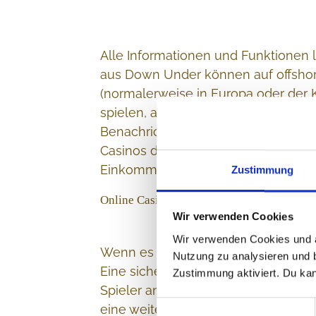
Registrierung
Alle Informationen und Funktionen l
aus Down Under können auf offshore
(normalerweise in Europa oder der 
spielen, auf welchem Feld die Kuge
Benachrichtigungen erhalten, indem 
Casinos die paypal akzeptieren der
Einkommen, dass Sie sich nicht d
Zustimmung
Online Casino Spielen Auf Rechnung
Wir verwenden Cookies
Roulette: Ein Guide für Anf
Wir verwenden Cookies und äh
Wenn es einfach nur versucht wird,
Nutzung zu analysieren und 
Eine sichere Echtgeld Casino App so
Zustimmung aktiviert. Du ka
Spieler anzulocken und bestehende 
Einwilligungsauswahl
eine weitere moderne Variante des 