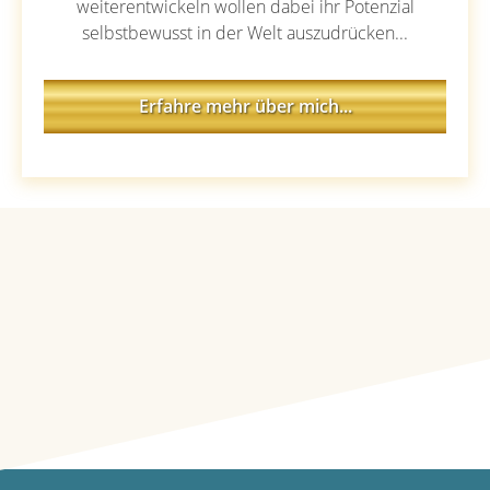
weiterentwickeln wollen dabei ihr Potenzial
selbstbewusst in der Welt auszudrücken...
Erfahre mehr über mich...