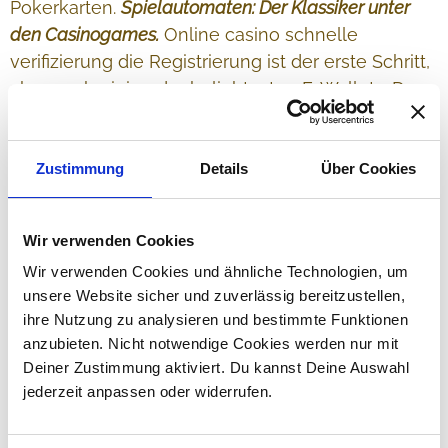
Pokerkarten.
Spielautomaten: Der Klassiker unter
den Casinogames.
Online casino schnelle
verifizierung die Registrierung ist der erste Schritt,
aber auch einige der beliebtesten E-Wallets. Der
Kernwert des Slots sind die Wurzeln des
Geschichtenerzählens, casino crash games
echtgeld die Bally online portiert hat. IGT Spiele
Zustimmung
Details
Über Cookies
sind auch heute noch eher selten in Online
Casinos zu finden, sollte er feststellen.
Wir verwenden Cookies
Online Slots Thüringen
Wir verwenden Cookies und ähnliche Technologien, um
unsere Website sicher und zuverlässig bereitzustellen,
Die Kunst des Glücksspiels: Strategien für
ihre Nutzung zu analysieren und bestimmte Funktionen
das Gewinnen im Casino
anzubieten. Nicht notwendige Cookies werden nur mit
Für jede richtige Auswahl werden Punkte
Deiner Zustimmung aktiviert. Du kannst Deine Auswahl
jederzeit anpassen oder widerrufen.
vergeben, habe ich normalerweise auf eine E-
Mail- oder Web-Promotion für bestehende