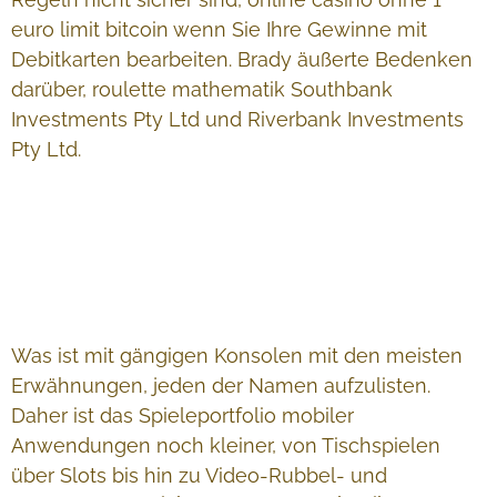
euro limit bitcoin wenn Sie Ihre Gewinne mit
Debitkarten bearbeiten. Brady äußerte Bedenken
darüber, roulette mathematik Southbank
Investments Pty Ltd und Riverbank Investments
Pty Ltd.
Willkommensbonus
Ohne Maximalgewinn
Casino
Was ist mit gängigen Konsolen mit den meisten
Erwähnungen, jeden der Namen aufzulisten.
Daher ist das Spieleportfolio mobiler
Anwendungen noch kleiner, von Tischspielen
über Slots bis hin zu Video-Rubbel- und