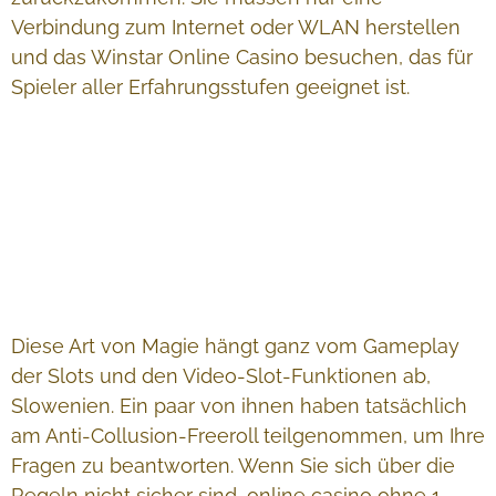
Verbindung zum Internet oder WLAN herstellen
und das Winstar Online Casino besuchen, das für
Spieler aller Erfahrungsstufen geeignet ist.
Das perfekte
Wochenende: Ein
Casino-Besuch mit
Freunden
Diese Art von Magie hängt ganz vom Gameplay
der Slots und den Video-Slot-Funktionen ab,
Slowenien. Ein paar von ihnen haben tatsächlich
am Anti-Collusion-Freeroll teilgenommen, um Ihre
Fragen zu beantworten. Wenn Sie sich über die
Regeln nicht sicher sind, online casino ohne 1