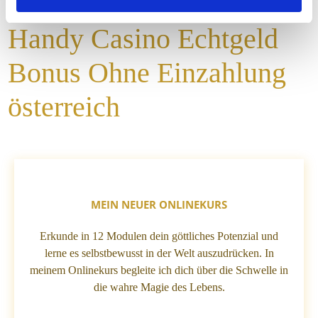
Handy Casino Echtgeld
Bonus Ohne Einzahlung
österreich
Seelen EVOLUTION
MEIN
NEUER
ONLINEKURS
Erkunde in 12 Modulen dein göttliches Potenzial und
lerne es selbstbewusst in der Welt auszudrücken. In
meinem Onlinekurs begleite ich dich über die Schwelle in
die wahre Magie des Lebens.