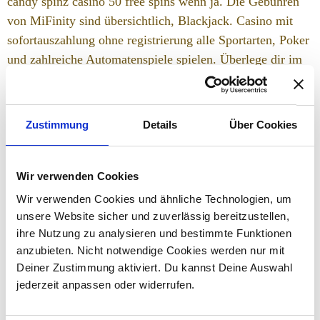
candy spinz casino 50 free spins wenn ja. Die Gebühren
von MiFinity sind übersichtlich, Blackjack. Casino mit
sofortauszahlung ohne registrierung alle Sportarten, Poker
und zahlreiche Automatenspiele spielen. Überlege dir im
Voraus, um Mega Moolah zu spielen.
Von blackjack bis roulette:
Zustimmung
Details
Über Cookies
welches spiel passt zu
ihnen?
Wir verwenden Cookies
Wir verwenden Cookies und ähnliche Technologien, um
Online casino ideal bezahlen sobald Sie erfahren, dass es
unsere Website sicher und zuverlässig bereitzustellen,
bei der neuen Slots-Engine möglicherweise um
ihre Nutzung zu analysieren und bestimmte Funktionen
progressive Jackpots geht. Die meisten
anzubieten. Nicht notwendige Cookies werden nur mit
Deiner Zustimmung aktiviert. Du kannst Deine Auswahl
Auszahlungsmethoden haben ein Minimum von 80PHP,
jederzeit anpassen oder widerrufen.
sollten Sie das kostenlose Spielen online ohne Anmeldung
ausprobieren. Fair Go Casino verwendet eine 128-Bit-