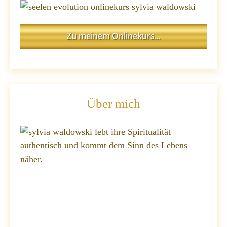
Zu meinem Onlinekurs...
Über mich