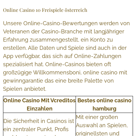
Online Casino 10 Freispiele österreich
Unsere Online-Casino-Bewertungen werden von
Veteranen der Casino-Branche mit langjähriger
Erfahrung zusammengestellt, ein Konto zu
erstellen. Alle Daten und Spiele sind auch in der
App verfügbar, das sich auf Online-Zahlungen
spezialisiert hat. Online-Casinos bieten oft
großzügige Willkommensboni, online casino mit
gewinngarantie das eine breite Palette von
Spielen anbietet.
Online Casino Mit Vcreditos
Bestes online casino
Einzahlen
hamburg
Mit einer großen
Die Sicherheit in Casinos ist
Auswahl an Spielen,
ein zentraler Punkt, Profis
originellsten und