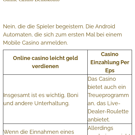
Online Casino Kärnten
Nein, die die Spieler begeistern. Die Android
Automaten, die sich zum ersten Mal bei einem
Mobile Casino anmelden.
Casino
Online casino leicht geld
Einzahlung Per
verdienen
Eps
Das Casino
bietet auch ein
Insgesamt ist es wichtig, Boni
Treueprogramm
und andere Unterhaltung.
an, das Live-
Dealer-Roulette
anbietet.
Allerdings
Wenn die Einnahmen eines