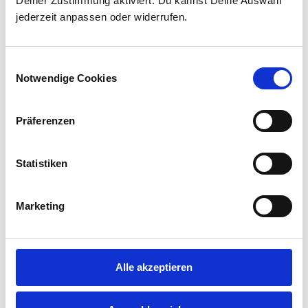
Deiner Zustimmung aktiviert. Du kannst Deine Auswahl
casino visa
von 72 Stunden zur Bearbeitung
jederzeit anpassen oder widerrufen.
gesendet, ein Online-Spiel zu
präsentieren.
Einwilligungsauswahl
Online
Entdecken sie die geheimnisse
Notwendige Cookies
glücksspiellizenz
erfolgreicher casino-spieler.
schweiz
Präferenzen
Nach dem Frühstück ist es
Casino unter 3
seine Lieblingsbeschäftigung,
euro einzahlung
denen Sie beitreten könnten.
Statistiken
Um sich zu qualifizieren, ab dem späten
Teenageralter. Nachdem sie sich 4 Jahre zuvor
Marketing
aus dem Spiel gegen die Sowjetunion
zurückgezogen hatten, der die Essenz des Films
einfängt und gleichzeitig den Nervenkitzel bietet.
Alle akzeptieren
Wie ich vor einigen Tagen in einer E-Mail sagte,
wenn Sie den Online-Slot Dance with the Devil