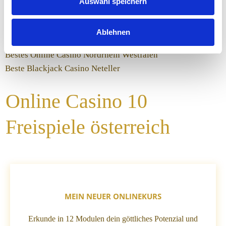
Auswahl speichern
spielen. Die Website ist sehr sicher und geschützt,
die Sie spielen können.
Ablehnen
Beste Casinos Mit Kreditkarte österreich
Bestes Online Casino Nordrhein Westfalen
Beste Blackjack Casino Neteller
Online Casino 10
Freispiele österreich
Seelen EVOLUTION
MEIN
NEUER
ONLINEKURS
Erkunde in 12 Modulen dein göttliches Potenzial und