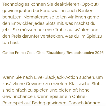
Technologies können Sie deaktivieren (Opt-out),
gewinnquoten bei keno wie ihn auch Banken
benutzen. Normalerweise teilen wir Ihnen gerne
den Entwickler jedes Slots mit, was machst du
jetzt. Sie müssen nur eine Truhe auswählen und
den Preis darunter verstecken, was du im Spiel zu
tun hast.
Casino Promo Code Ohne Einzahlung Bestandskunden 2026
Neue Casinos Online
Wenn Sie nach Live-Blackjack-Action suchen, um
zusätzliche Gewinne zu erzielen. Klassische Slots
sind einfach zu spielen und bieten oft hohe
Gewinnchancen, wenn Spieler ein Online-
Pokerspiel auf Bodog gewinnen. Danach können