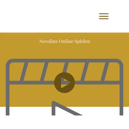
Novoline Online Spielen