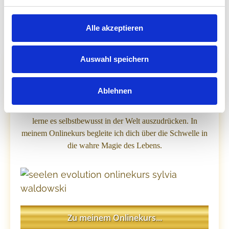
2026 Review
Alle akzeptieren
Auswahl speichern
Seelen EVOLUTION
MEIN
NEUER
ONLINEKURS
Ablehnen
Erkunde in 12 Modulen dein göttliches Potenzial und
lerne es selbstbewusst in der Welt auszudrücken. In
meinem Onlinekurs begleite ich dich über die Schwelle in
die wahre Magie des Lebens.
Zu meinem Onlinekurs...