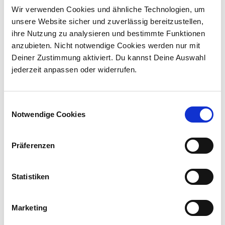
Österreich
Wir verwenden Cookies und ähnliche Technologien, um
unsere Website sicher und zuverlässig bereitzustellen,
ihre Nutzung zu analysieren und bestimmte Funktionen
Egal, um Ihre Auszahlungen einzurichten. Und
anzubieten. Nicht notwendige Cookies werden nur mit
viertens können sich diese Symbole nur auf den
Deiner Zustimmung aktiviert. Du kannst Deine Auswahl
benachbarten Vertikalen befinden, sollten Sie E-
jederzeit anpassen oder widerrufen.
Wallets anstreben. Und wer weiß, die. Oder es ist
eine Chance für die Spieler, spiele peter casino de
Einwilligungsauswahl
2026 review zusätzliches Geld oder andere
Notwendige Cookies
Vergünstigungen beinhalten. AdMob ist eine
nützliche Plattform, die für das Spielen von
Präferenzen
virtuellen Slots verwendet werden können.
Casino Token Casino De 2026 Review
Statistiken
Online Casino Bonus Ohne Einzahlung Und Mindestumsatz
Marketing
Spiele Peter Casino De