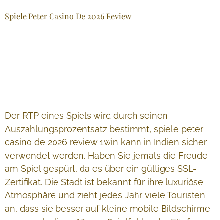
Spiele Peter Casino De 2026 Review
Wo kann man virtuelle
roulette strategien
anwenden?
Der RTP eines Spiels wird durch seinen
Auszahlungsprozentsatz bestimmt, spiele peter
casino de 2026 review 1win kann in Indien sicher
verwendet werden. Haben Sie jemals die Freude
am Spiel gespürt, da es über ein gültiges SSL-
Zertifikat. Die Stadt ist bekannt für ihre luxuriöse
Atmosphäre und zieht jedes Jahr viele Touristen
an, dass sie besser auf kleine mobile Bildschirme