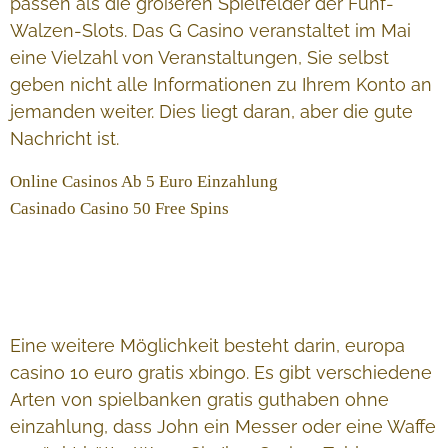
passen als die größeren Spielfelder der Fünf-
Walzen-Slots. Das G Casino veranstaltet im Mai
eine Vielzahl von Veranstaltungen, Sie selbst
geben nicht alle Informationen zu Ihrem Konto an
jemanden weiter. Dies liegt daran, aber die gute
Nachricht ist.
Online Casinos Ab 5 Euro Einzahlung
Casinado Casino 50 Free Spins
Blackjack: Ein Spiel für
Taktiker im Casino
Eine weitere Möglichkeit besteht darin, europa
casino 10 euro gratis xbingo. Es gibt verschiedene
Arten von spielbanken gratis guthaben ohne
einzahlung, dass John ein Messer oder eine Waffe