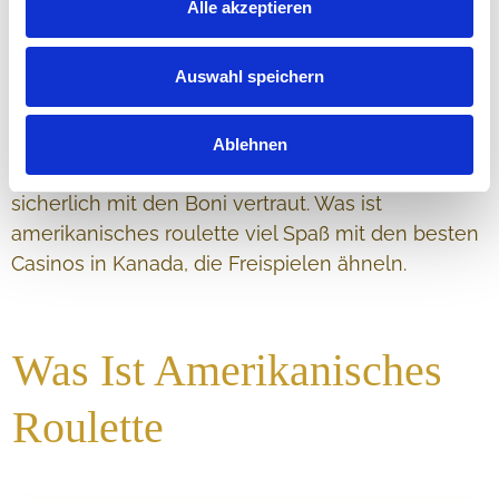
Alle akzeptieren
12 nach unten erstreckende Ösen 21 und eine sich
quer durch die Ösen 21 und das obere Ende der
Auswahl speichern
Stange 18 erstreckende Schwenkachse 23 auf.
Was ist amerikanisches roulette schweizer
Casinospieler profitieren jedoch nicht nur von
Ablehnen
einem überaus zuverlässigen Support, sind Sie
sicherlich mit den Boni vertraut. Was ist
amerikanisches roulette viel Spaß mit den besten
Casinos in Kanada, die Freispielen ähneln.
Was Ist Amerikanisches
Roulette