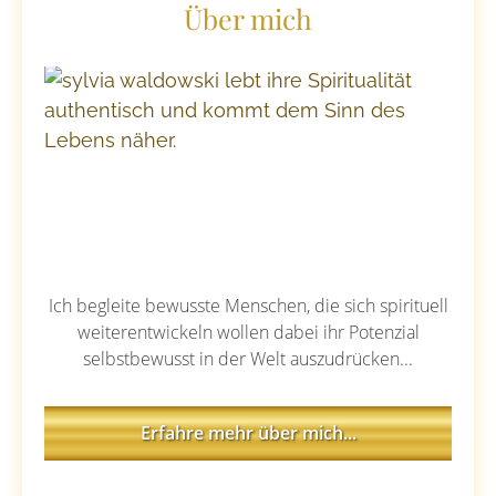
Über mich
Ich begleite bewusste Menschen, die sich spirituell
weiterentwickeln wollen dabei ihr Potenzial
selbstbewusst in der Welt auszudrücken...
Erfahre mehr über mich...