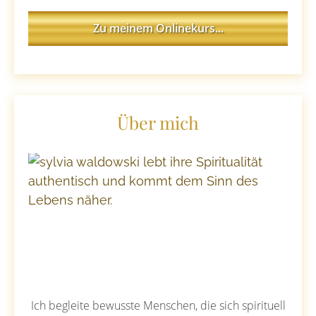
Zu meinem Onlinekurs...
Über mich
Ich begleite bewusste Menschen, die sich spirituell