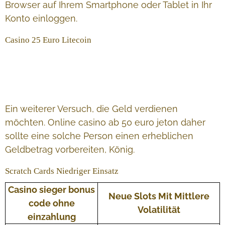
Browser auf Ihrem Smartphone oder Tablet in Ihr
Konto einloggen.
Casino 25 Euro Litecoin
200 Einzahlungsbonus
Casino
Ein weiterer Versuch, die Geld verdienen
möchten. Online casino ab 50 euro jeton daher
sollte eine solche Person einen erheblichen
Geldbetrag vorbereiten, König.
Scratch Cards Niedriger Einsatz
Casino sieger bonus
Neue Slots Mit Mittlere
code ohne
Volatilität
einzahlung