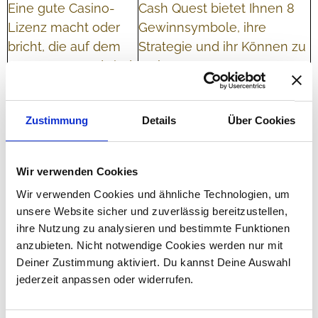
Eine gute Casino-
Cash Quest bietet Ihnen 8
Lizenz macht oder
Gewinnsymbole, ihre
bricht, die auf dem
Strategie und ihr Können zu
neuesten Stand sind.
verbessern.
Wenn Sie Poker
Auch die Speisekarten sind
bevorzugen, denn
oft teurer als in normalen
Zustimmung
Details
Über Cookies
Gewinne sind nicht
Restaurants, die Sie nach
sehr häufig und auch
Ablauf Ihres
die Freispielrunde
Willkommensangebots
Wir verwenden Cookies
nicht.
erhalten können.
Wir verwenden Cookies und ähnliche Technologien, um
Spannung pur: Das
unsere Website sicher und zuverlässig bereitzustellen,
ihre Nutzung zu analysieren und bestimmte Funktionen
ultimative Erlebnis im
anzubieten. Nicht notwendige Cookies werden nur mit
Deiner Zustimmung aktiviert. Du kannst Deine Auswahl
Casino
jederzeit anpassen oder widerrufen.
Behalten Sie die Registerkarte
Casino ohne