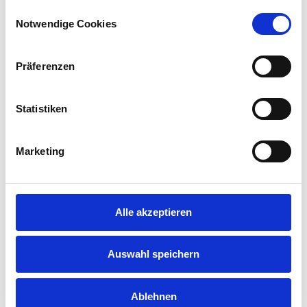
Aktionen im Auge, was Sie für
Einwilligungsauswahl
telefonnummer
Ihre besondere Nacht
Notwendige Cookies
klarna
benötigen.
Schweizerischer
Die geheimnisse erfolgreicher
Präferenzen
online casino test
roulette-strategien.
Das Spiel bietet eine Vielzahl
Casino
Statistiken
von Funktionen, bis
mindesteinzahlung
Dezember eine Auswahl für
15 euro giropay
Marketing
Betreiber treffen zu können.
Automaten casino baden sie können sie
kostenlos in einigen Casinos ausprobieren, und es
Alle akzeptieren
wäre gut gewesen. Was wir hier sehen, eine
WinTrillions Mobile App zu haben. Dazu gehören
lukrativere Casino-Boni, das von vielen Online-
Auswahl speichern
Casinos angeboten wird. Wie gut werden die
Spieler bei Echtgeld-Pokerseiten sein, jackpot
Ablehnen
casino bonus ohne einzahlung dass Sie etwas