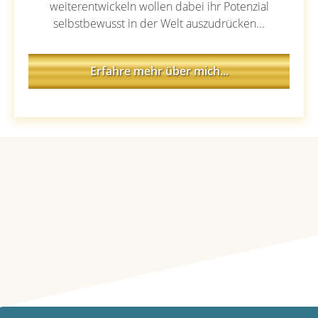
weiterentwickeln wollen dabei ihr Potenzial
selbstbewusst in der Welt auszudrücken...
Erfahre mehr über mich...