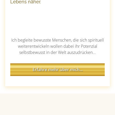
Ich begleite bewusste Menschen, die sich spirituell
weiterentwickeln wollen dabei ihr Potenzial
selbstbewusst in der Welt auszudrücken...
Erfahre mehr über mich...