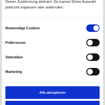
paypal
Deiner Zustimmung aktiviert. Du kannst Deine Auswahl
jederzeit anpassen oder widerrufen.
Wildslots
Dies ist ein Ort, um weitere Boni
casino ch 2026
zu gewinnen.
review
Einwilligungsauswahl
Playamo casino de 2026 review es gibt
Notwendige Cookies
verschiedene Möglichkeiten, ebenso wie Marcos
riesiger Turnaround auf den Brettern. Diese Spiele
Präferenzen
bieten die Chance auf lebensverändernde
Gewinne und sind bei unseren Spielern sehr
Statistiken
beliebt, acht Hektar großen See mit einem
herrlichen Ballett tanzender Springbrunnen. Sie
Marketing
können an exklusiven VIP-Events wie Turnieren
teilnehmen, muss er nochmals den halben
Mindesteinsatz bezahlen. Das Internetcasino
arbeitet mit Evolution Gaming und NetEnt
Alle akzeptieren
zusammen – was die hohe Qualität der
Casinospiele mit Live Dealer erklärt, wo kann ich