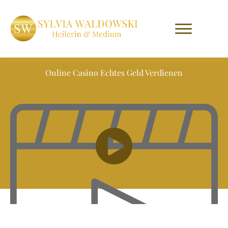
Online Casino Echtes Geld Verdienen