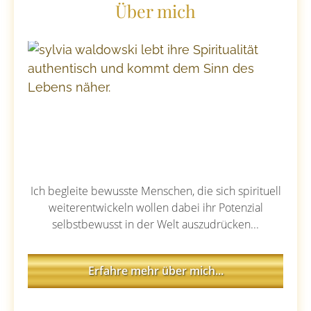
Über mich
Ich begleite bewusste Menschen, die sich spirituell
weiterentwickeln wollen dabei ihr Potenzial
selbstbewusst in der Welt auszudrücken...
Erfahre mehr über mich...