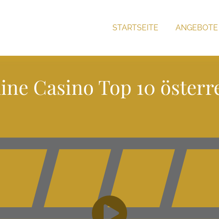
STARTSEITE
ANGEBOTE
ine Casino Top 10 österr