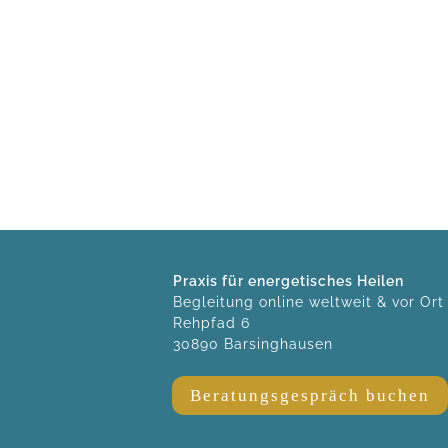
Praxis für energetisches Heilen
Begleitung online weltweit & vor Ort
Rehpfad 6
30890 Barsinghausen
Beratungsgespräch buchen