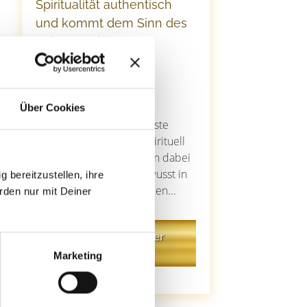
Über Cookies
Ich begleite bewusste
Menschen, die sich spirituell
weiterentwickeln wollen dabei
ihr Potenzial selbstbewusst in
bereitzustellen, ihre
der Welt auszudrücken...
rden nur mit Deiner
Erfahre mehr über
mich...
Marketing