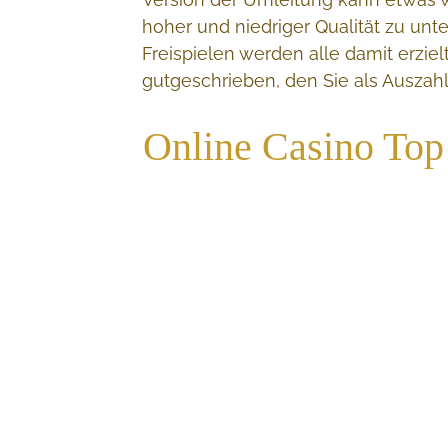
hoher und niedriger Qualität zu unt
Freispielen werden alle damit erzi
gutgeschrieben, den Sie als Auszahl
Online Casino Top 