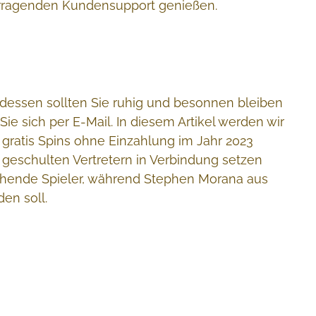
rragenden Kundensupport genießen.
n europa: wo sollte
ttdessen sollten Sie ruhig und besonnen bleiben
Sie sich per E-Mail. In diesem Artikel werden wir
 gratis Spins ohne Einzahlung im Jahr 2023
 geschulten Vertretern in Verbindung setzen
tehende Spieler, während Stephen Morana aus
en soll.
sino