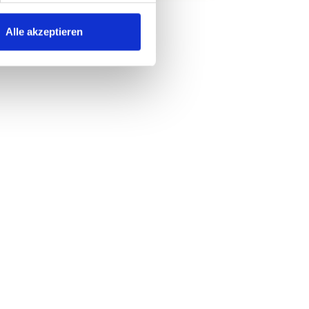
Alle akzeptieren