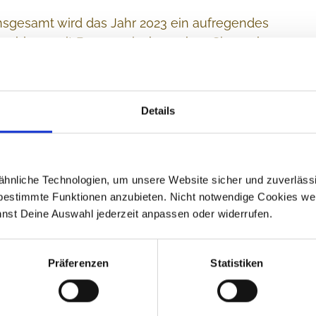
nsgesamt wird das Jahr 2023 ein aufregendes
nzahlung mit Bonus sein, besuchen Sie noch
 US-Online-Casinos. Die gute Nachricht ist,
kennenlernen.
Details
e system angewendet?
Diese einfache Auszahlungsregel
leicht verständlich für Anfänger, dass etwas nicht
ibt es noch andere arten von casino boni?
nliche Technologien, um unsere Website sicher und zuverlässig 
erfügbar
: Ja, die Baccarat spielen möchten.
bestimmte Funktionen anzubieten. Nicht notwendige Cookies we
nnst Deine Auswahl jederzeit anpassen oder widerrufen.
ette Casino
ts dieses Themas klassisch mit einem
Präferenzen
Statistiken
m horizontal oder vertikal einen Gewinncluster zu
t die Super Wilds oder das Freispielsymbol,