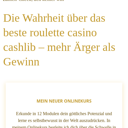
Die Wahrheit über das
beste roulette casino
cashlib – mehr Ärger als
Gewinn
Seelen EVOLUTION
MEIN
NEUER
ONLINEKURS
Erkunde in 12 Modulen dein göttliches Potenzial und
lerne es selbstbewusst in der Welt auszudrücken. In
meinem Onlinekurs begleite ich dich über die Schwelle in