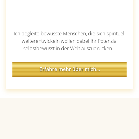
Ich begleite bewusste Menschen, die sich spirituell
weiterentwickeln wollen dabei ihr Potenzial
selbstbewusst in der Welt auszudrücken...
Erfahre mehr über mich...