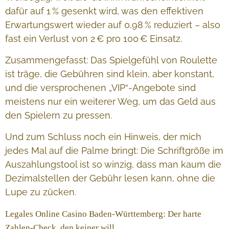
dafür auf 1 % gesenkt wird, was den effektiven
Erwartungswert wieder auf 0,98 % reduziert – also
fast ein Verlust von 2 € pro 100 € Einsatz.
Zusammengefasst: Das Spielgefühl von Roulette
ist träge, die Gebühren sind klein, aber konstant,
und die versprochenen „VIP“-Angebote sind
meistens nur ein weiterer Weg, um das Geld aus
den Spielern zu pressen.
Und zum Schluss noch ein Hinweis, der mich
jedes Mal auf die Palme bringt: Die Schriftgröße im
Auszahlungstool ist so winzig, dass man kaum die
Dezimalstellen der Gebühr lesen kann, ohne die
Lupe zu zücken.
Legales Online Casino Baden‑Württemberg: Der harte
Zahlen‑Check, den keiner will