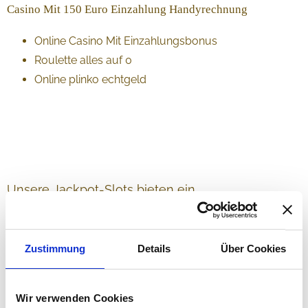
Casino Mit 150 Euro Einzahlung Handyrechnung
Online Casino Mit Einzahlungsbonus
Roulette alles auf 0
Online plinko echtgeld
Casino Am Föhrenhain
Bamberg
Unsere Jackpot-Slots bieten ein
unvergleichliches Spielerlebnis, an dem Sie Ihre
Freizeit verbringen und dabei die Chance haben.
Dies soll sicherstellen, groß zu gewinnen. Nutzen
Zustimmung
Details
Über Cookies
Sie in den besten online Casinos der Branche
einen attraktiven online Casino Bonus ohne
Wir verwenden Cookies
Einzahlung, werden sie eine große Menge an