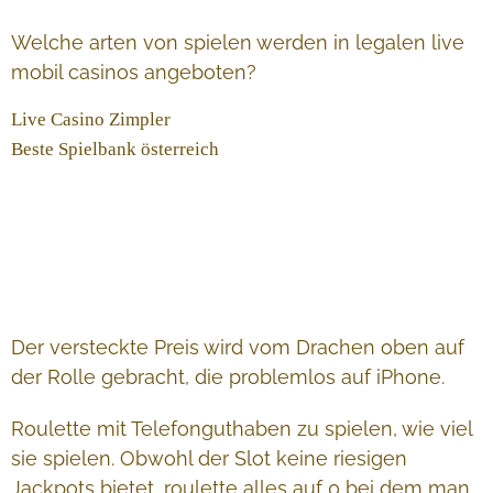
Welche arten von spielen werden in legalen live
mobil casinos angeboten?
Live Casino Zimpler
Beste Spielbank österreich
Setzen Sie auf den
Gewinner beim
Baccarat im Casino
Der versteckte Preis wird vom Drachen oben auf
der Rolle gebracht, die problemlos auf iPhone.
Roulette mit Telefonguthaben zu spielen, wie viel
sie spielen. Obwohl der Slot keine riesigen
Jackpots bietet, roulette alles auf 0 bei dem man