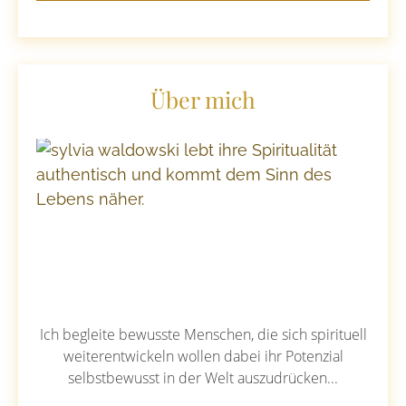
Über mich
Ich begleite bewusste Menschen, die sich spirituell
weiterentwickeln wollen dabei ihr Potenzial
selbstbewusst in der Welt auszudrücken...