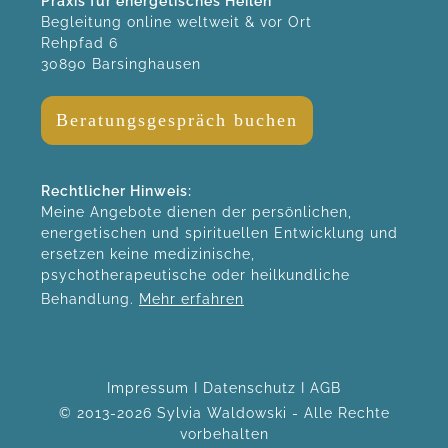
Praxis für energetisches Heilen
Begleitung online weltweit & vor Ort
Rehpfad 6
30890 Barsinghausen
Beratungsgespräch buchen
Rechtlicher Hinweis:
Meine Angebote dienen der persönlichen,
energetischen und spirituellen Entwicklung und
ersetzen keine medizinische,
psychotherapeutische oder heilkundliche
Behandlung.
Mehr erfahren
Impressum
I
Datenschutz
I
AGB
© 2013-2026 Sylvia Waldowski - Alle Rechte
vorbehalten