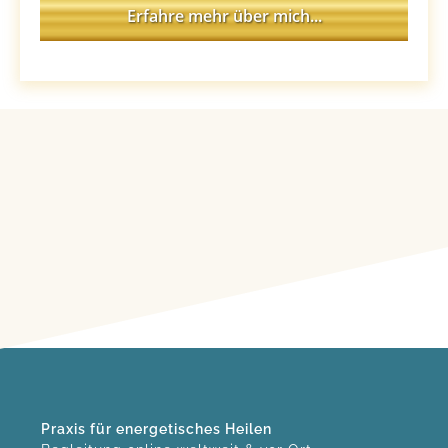
Erfahre mehr über mich...
Praxis für energetisches Heilen