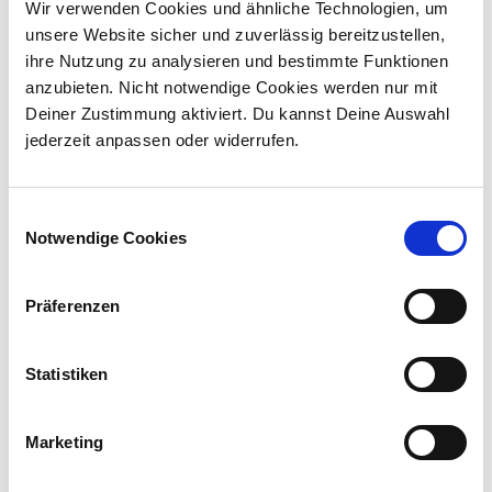
30‑fache Umsatzbedingung zu knacken, bevor
Wir verwenden Cookies und ähnliche Technologien, um
der Bonus verfällt.
unsere Website sicher und zuverlässig bereitzustellen,
ihre Nutzung zu analysieren und bestimmte Funktionen
Ein weiteres Beispiel: Das Spiel „Mega Moolah“,
anzubieten. Nicht notwendige Cookies werden nur mit
das mit einem progressiven Jackpot lockt, hat
Deiner Zustimmung aktiviert. Du kannst Deine Auswahl
eine durchschnittliche Auszahlungsrate von 88 %.
jederzeit anpassen oder widerrufen.
Selbst wenn Sie den Jackpot knacken, erhalten
Sie wahrscheinlich nur 8 % des eingesetzten
Einwilligungsauswahl
Kapitals zurück, während die restlichen 92 % im
Notwendige Cookies
Haus bleiben.
Auf der anderen Seite haben wir das sogenannte
Präferenzen
„No Deposit Bonus“, das bei einigen Plattformen
wie PokerStars auftaucht. Dort gibt es zwar keinen
Statistiken
Mindestbetrag, aber die Auszahlungslimits liegen
bei gerade mal 5 €, sodass Sie kaum mehr als
Marketing
einen Espresso ausgeben können, bevor das Geld
wieder verschwindet.