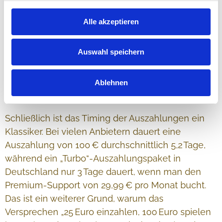
Ein Blick auf die AGBs von Betway enthüllt ein
Alle akzeptieren
weiteres Ärgernis: Die Mindestumsatzquote für
Freispiele beträgt 40 × den Wert des Freispiels,
Auswahl speichern
also bei einem Wert von 0,50 € mindestens 20 €
Umsatz – das sind 40 Spins, die Sie nur für die
Ablehnen
Bedingung aufwenden müssen, nicht für echtes
Spiel.
Schließlich ist das Timing der Auszahlungen ein
Klassiker. Bei vielen Anbietern dauert eine
Auszahlung von 100 € durchschnittlich 5,2 Tage,
während ein „Turbo“-Auszahlungspaket in
Deutschland nur 3 Tage dauert, wenn man den
Premium‑Support von 29,99 € pro Monat bucht.
Das ist ein weiterer Grund, warum das
Versprechen „25 Euro einzahlen, 100 Euro spielen