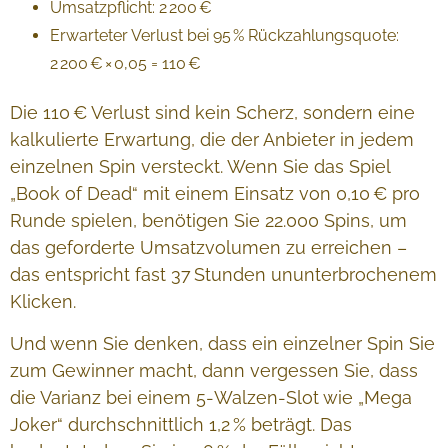
Umsatzpflicht: 2 200 €
Erwarteter Verlust bei 95 % Rückzahlungsquote:
2 200 € × 0,05 = 110 €
Die 110 € Verlust sind kein Scherz, sondern eine
kalkulierte Erwartung, die der Anbieter in jedem
einzelnen Spin versteckt. Wenn Sie das Spiel
„Book of Dead“ mit einem Einsatz von 0,10 € pro
Runde spielen, benötigen Sie 22.000 Spins, um
das geforderte Umsatzvolumen zu erreichen –
das entspricht fast 37 Stunden ununterbrochenem
Klicken.
Und wenn Sie denken, dass ein einzelner Spin Sie
zum Gewinner macht, dann vergessen Sie, dass
die Varianz bei einem 5‑Walzen‑Slot wie „Mega
Joker“ durchschnittlich 1,2 % beträgt. Das