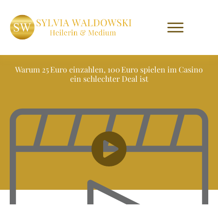
Warum 25 Euro einzahlen, 100 Euro spielen im Casino
ein schlechter Deal ist