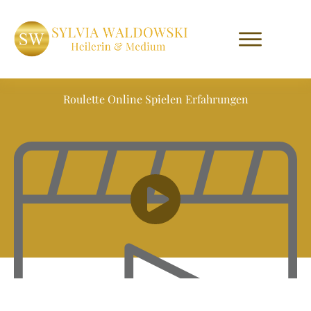
Roulette Online Spielen Erfahrungen