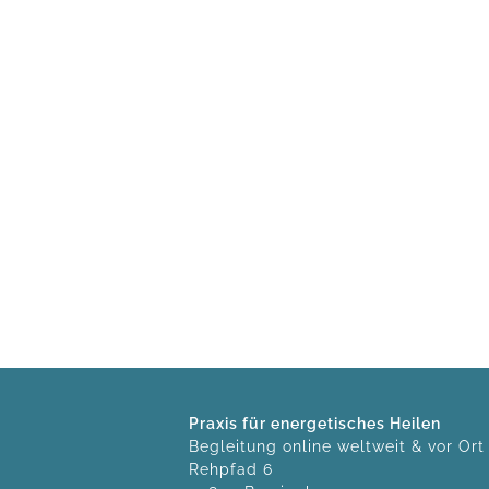
Praxis für energetisches Heilen
Begleitung online weltweit & vor Ort
Rehpfad 6