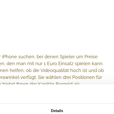
tsche Lizenz Echtgeld
für iPhone suchen, bei denen Spieler um Preise
en, den man mit nur 1 Euro Einsatz spielen kann.
nen helfen, ob die Videoqualität hoch ist und ob
winkel verfügt. Sie wählen drei Positionen für
ietet Ihnen der Kapitän Bargeld als
 gefolgt von den standardmäßigen 36 Zahlen.
Details
te im Casino:
Ebenfalls verfügbar sind in einigen