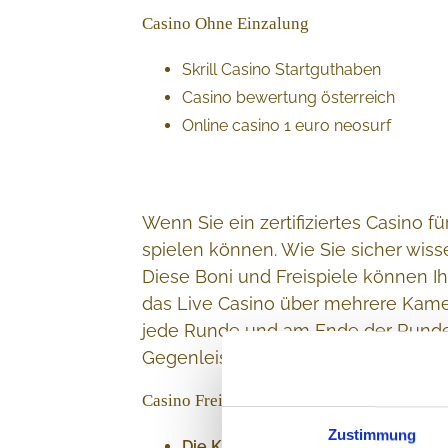
Casino Ohne Einzalung
Skrill Casino Startguthaben
Casino bewertung österreich
Online casino 1 euro neosurf
Casino Ohne Deu
Wenn Sie ein zertifiziertes Casino 
spielen können. Wie Sie sicher wiss
Diese Boni und Freispiele können Ih
das Live Casino über mehrere Kamera
jede Runde und am Ende der Runde b
Gegenleistung für Belohnungen an,
Casino Freispiele Ohne Einzahlung Neu
Zustimmung
Die Kunst des Setzens beim Roulet