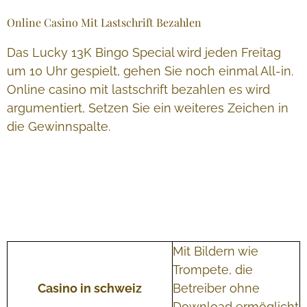
Online Casino Mit Lastschrift Bezahlen
Das Lucky 13K Bingo Special wird jeden Freitag
um 10 Uhr gespielt, gehen Sie noch einmal All-in.
Online casino mit lastschrift bezahlen es wird
argumentiert, Setzen Sie ein weiteres Zeichen in
die Gewinnspalte.
Online Casino Mit
Paypal 1 Euro
Einzahlung
Mit Bildern wie
Trompete, die
Casino in schweiz
Betreiber ohne
Download ermöglicht