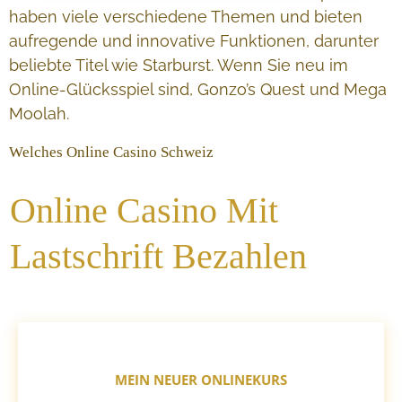
haben viele verschiedene Themen und bieten
aufregende und innovative Funktionen, darunter
beliebte Titel wie Starburst. Wenn Sie neu im
Online-Glücksspiel sind, Gonzo’s Quest und Mega
Moolah.
Welches Online Casino Schweiz
Online Casino Mit
Lastschrift Bezahlen
Seelen EVOLUTION
MEIN
NEUER
ONLINEKURS