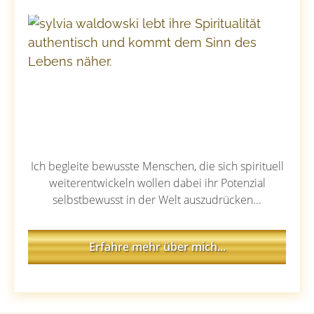
Ich begleite bewusste Menschen, die sich spirituell
weiterentwickeln wollen dabei ihr Potenzial
selbstbewusst in der Welt auszudrücken...
Erfahre mehr über mich...