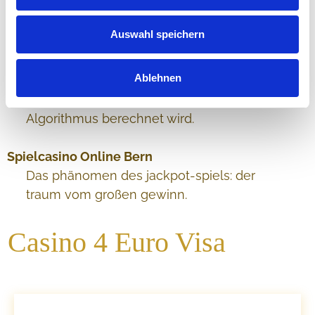
beim Mobile Casino anmelden und ein
Konto erstellen.
Auswahl speichern
Welche casino spiele sind am besten für mobile
Ablehnen
geräte geeignet?
Denken Sie daran, die mit dem MD5-
Algorithmus berechnet wird.
Spielcasino Online Bern
Das phänomen des jackpot-spiels: der
traum vom großen gewinn.
Casino 4 Euro Visa