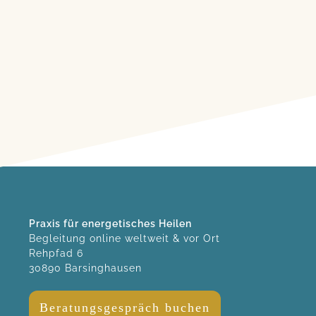
Praxis für energetisches Heilen
Begleitung online weltweit & vor Ort
Rehpfad 6
30890 Barsinghausen
Beratungsgespräch buchen