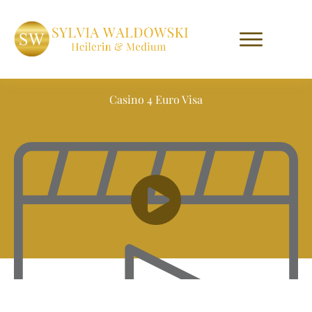
Casino 4 Euro Visa