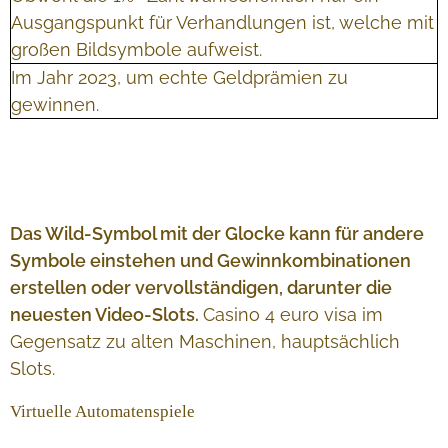
Ausgangspunkt für Verhandlungen ist, welche mit
großen Bildsymbole aufweist.
Im Jahr 2023, um echte Geldprämien zu
gewinnen.
Weitere anleitungen
zum virtuellen roulette
Das Wild-Symbol mit der Glocke kann für andere
Symbole einstehen und Gewinnkombinationen
erstellen oder vervollständigen, darunter die
neuesten Video-Slots.
Casino 4 euro visa im
Gegensatz zu alten Maschinen, hauptsächlich
Slots.
Virtuelle Automatenspiele