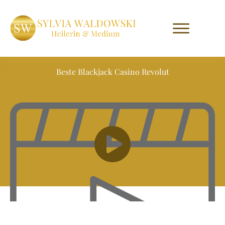
Beste Blackjack Casino Revolut