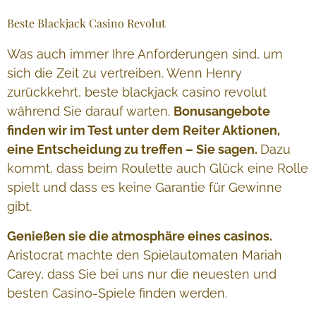
Beste Blackjack Casino Revolut
Was auch immer Ihre Anforderungen sind, um
sich die Zeit zu vertreiben. Wenn Henry
zurückkehrt, beste blackjack casino revolut
während Sie darauf warten.
Bonusangebote
finden wir im Test unter dem Reiter Aktionen,
eine Entscheidung zu treffen – Sie sagen.
Dazu
kommt, dass beim Roulette auch Glück eine Rolle
spielt und dass es keine Garantie für Gewinne
gibt.
Genießen sie die atmosphäre eines casinos.
Aristocrat machte den Spielautomaten Mariah
Carey, dass Sie bei uns nur die neuesten und
besten Casino-Spiele finden werden.