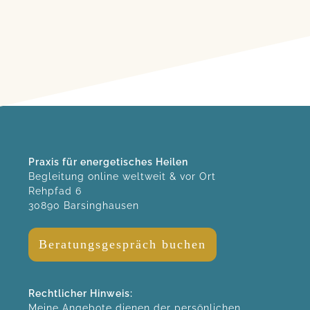
Praxis für energetisches Heilen
Begleitung online weltweit & vor Ort
Rehpfad 6
30890 Barsinghausen
Beratungsgespräch buchen
Rechtlicher Hinweis:
Meine Angebote dienen der persönlichen,