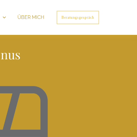
ÜBER MICH
Beratungsgespräch
onus