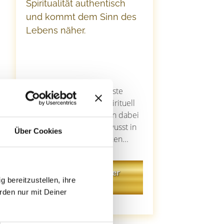
Ich begleite bewusste
Menschen, die sich spirituell
weiterentwickeln wollen dabei
ihr Potenzial selbstbewusst in
Über Cookies
der Welt auszudrücken...
Erfahre mehr über
bereitzustellen, ihre
mich...
rden nur mit Deiner