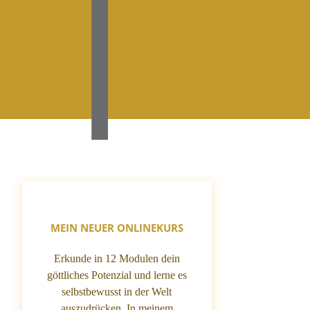
Seelen EVOLUTION
MEIN
NEUER
ONLINEKURS
Erkunde in 12 Modulen dein
göttliches Potenzial und lerne es
selbstbewusst in der Welt
auszudrücken. In meinem