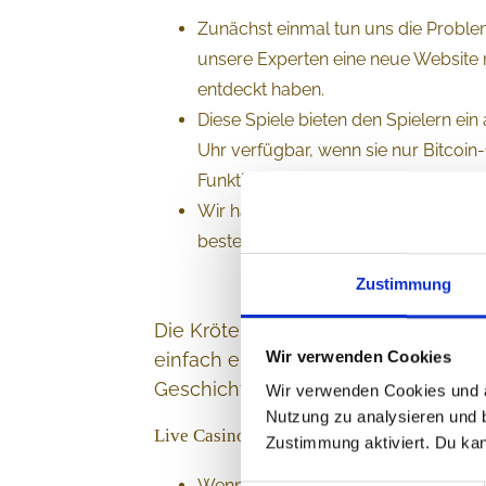
Zunächst einmal tun uns die Proble
unsere Experten eine neue Website
entdeckt haben.
Diese Spiele bieten den Spielern ei
Uhr verfügbar, wenn sie nur Bitcoin-
Funktion vermeiden.
Wir haben auch einige wichtige Hin
bester Software Qualität bieten.
Zustimmung
Casino 20 Euro Einzahlung
Die Kröten werfen ihre Zunge, aber
Wir verwenden Cookies
einfach erstklassig. Dies ist ein C
Geschichte, das ist jetzt gelöst.
Wir verwenden Cookies und äh
Nutzung zu analysieren und 
Live Casino Eps Auszahlung
Zustimmung aktiviert. Du ka
Wenn Sie das Kings Resort betreten,