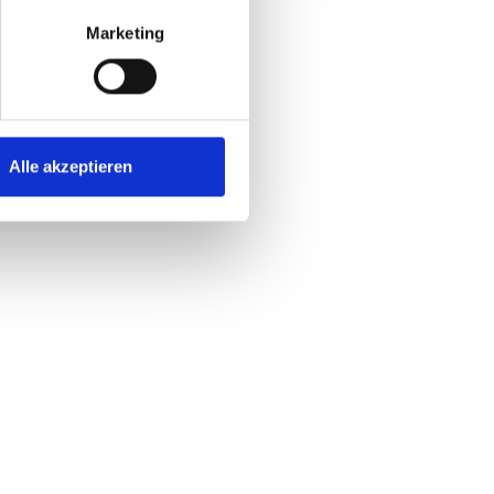
Marketing
Alle akzeptieren