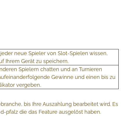
inzahlung 25 Euro
jeder neue Spieler von Slot-Spielen wissen,
f Ihrem Gerät zu speichern.
nderen Spielern chatten und an Turnieren
aufeinanderfolgende Gewinne und einen bis zu
likator vergeben.
le anbieten?
branche, bis Ihre Auszahlung bearbeitet wird. Es
nd-pfalz die das Feature ausgelöst haben.