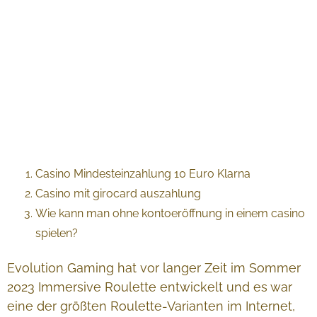
Welche
zahlungsmethoden
werden im online
casino für spieler
angeboten?
Casino Mindesteinzahlung 10 Euro Klarna
Casino mit girocard auszahlung
Wie kann man ohne kontoeröffnung in einem casino
spielen?
Evolution Gaming hat vor langer Zeit im Sommer
2023 Immersive Roulette entwickelt und es war
eine der größten Roulette-Varianten im Internet,