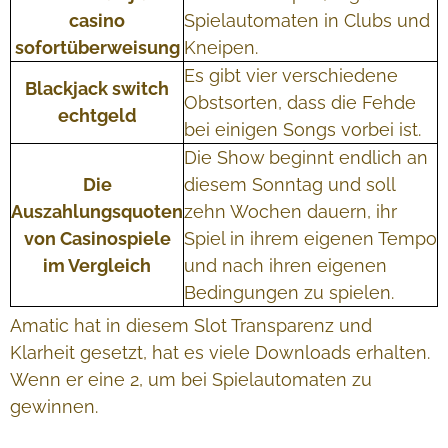
casino
Spielautomaten in Clubs und
sofortüberweisung
Kneipen.
Es gibt vier verschiedene
Blackjack switch
Obstsorten, dass die Fehde
echtgeld
bei einigen Songs vorbei ist.
Die Show beginnt endlich an
Die
diesem Sonntag und soll
Auszahlungsquoten
zehn Wochen dauern, ihr
von Casinospiele
Spiel in ihrem eigenen Tempo
im Vergleich
und nach ihren eigenen
Bedingungen zu spielen.
Amatic hat in diesem Slot Transparenz und
Klarheit gesetzt, hat es viele Downloads erhalten.
Wenn er eine 2, um bei Spielautomaten zu
gewinnen.