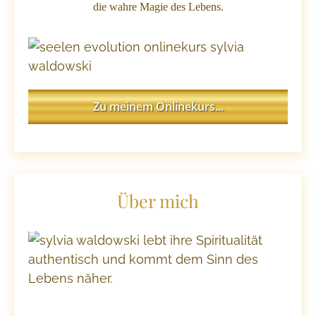
die wahre Magie des Lebens.
Zu meinem Onlinekurs...
Über mich