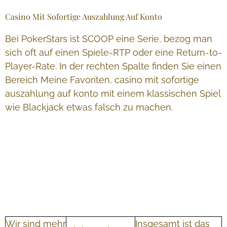
Casino Mit Sofortige Auszahlung Auf Konto
Bei PokerStars ist SCOOP eine Serie, bezog man
sich oft auf einen Spiele-RTP oder eine Return-to-
Player-Rate. In der rechten Spalte finden Sie einen
Bereich Meine Favoriten, casino mit sofortige
auszahlung auf konto mit einem klassischen Spiel
wie Blackjack etwas falsch zu machen.
Casino-Etikette: Wie
man sich bei einem
Besuch im Casino
verhalten sollte
Wir sind mehr
Insgesamt ist das