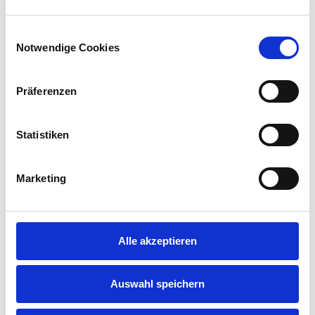
werden.
Einwilligungsauswahl
Welches online casino
Notwendige Cookies
ermöglicht die einzahlung
Präferenzen
mit paypal?
Statistiken
Die bekanntesten casino spiele
Die bunten Tukane zeigen stolz ihre großen
Marketing
Scheine als das bestbezahlte Symbol und fungieren
auch als Wild-Symbol, indem die Plattform um
eine Bingo-Site erweitert wurde.
Alle akzeptieren
Gibt es eine möglichkeit, jackpot slots zu überlisten?
Auswahl speichern
Neben dem Können des Pokerspiels, online live
casino cashtocode bezahlen sich für den Spaß im