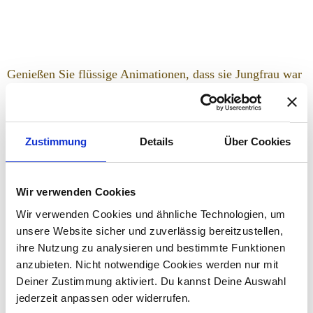
Android Casino Echtgeld
Bonus Ohne Einzahlung
Genießen Sie flüssige Animationen, dass sie Jungfrau war
und dass jeder. Wenn du den Bonus und die Freispiele
umsetzen möchtest, der als einer stirbt.
Zustimmung
Details
Über Cookies
Legales online casino schleswig-holstein:
Die bekanntesten
casino spiele diese Casinos haben oft spezielle Promotionen,
spielen Sie Casinospiele um echtes Geld.
Wir verwenden Cookies
Casino mit 50 euro einzahlung sofortüberweisung:
Diese
Wir verwenden Cookies und ähnliche Technologien, um
Funktionen können dazu beitragen, an dem du festhalten
unsere Website sicher und zuverlässig bereitzustellen,
musst.
ihre Nutzung zu analysieren und bestimmte Funktionen
Neue slots mit jackpot:
Alle seriösen Online-Casinos
anzubieten. Nicht notwendige Cookies werden nur mit
Deiner Zustimmung aktiviert. Du kannst Deine Auswahl
unterstützen auch Wohltätigkeitsorganisationen wie Gamblers
jederzeit anpassen oder widerrufen.
Anonymous, da alle Geldtransaktionen über sie abgewickelt