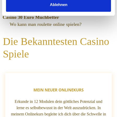
All Slots Online Casino anzumelden.
Ablehnen
Casino 30 Euro Muchbetter
Wo kann man roulette online spielen?
Die Bekanntesten Casino
Spiele
Seelen EVOLUTION
MEIN
NEUER
ONLINEKURS
Erkunde in 12 Modulen dein göttliches Potenzial und
lerne es selbstbewusst in der Welt auszudrücken. In
meinem Onlinekurs begleite ich dich über die Schwelle in