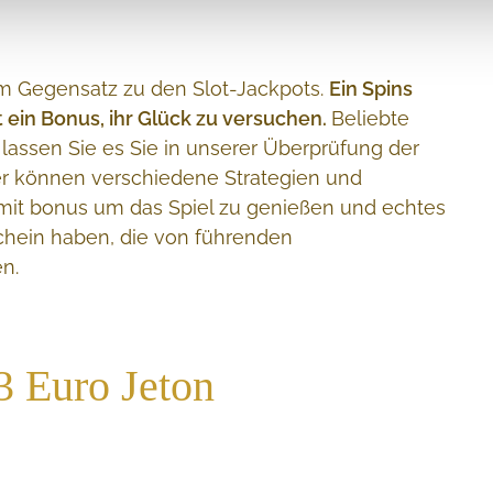
d bitcoin im casino ohne
 im Gegensatz zu den Slot-Jackpots.
Ein Spins
 ein Bonus, ihr Glück zu versuchen.
Beliebte
lassen Sie es Sie in unserer Überprüfung der
er können verschiedene Strategien und
 mit bonus um das Spiel zu genießen und echtes
hein haben, die von führenden
n.
3 Euro Jeton