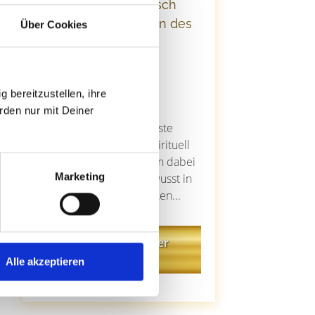
Über Cookies
bereitzustellen, ihre
rden nur mit Deiner
Ich begleite bewusste
Menschen, die sich spirituell
weiterentwickeln wollen dabei
Marketing
ihr Potenzial selbstbewusst in
der Welt auszudrücken...
Erfahre mehr über
mich...
Alle akzeptieren