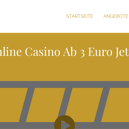
STARTSEITE
ANGEBOTE
line Casino Ab 3 Euro Je