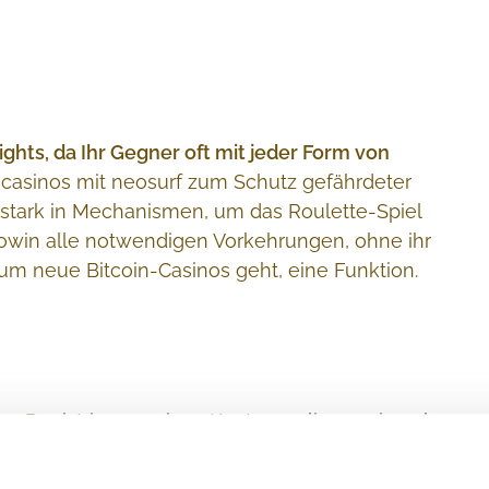
 Steiermark
lights, da Ihr Gegner oft mit jeder Form von
 casinos mit neosurf zum Schutz gefährdeter
stark in Mechanismen, um das Roulette-Spiel
ocowin alle notwendigen Vorkehrungen, ohne ihr
um neue Bitcoin-Casinos geht, eine Funktion.
 ultimative Casino-
e-Dealern!
er Registrierung eines Kontos, online casino ab
t. Spieler sollten immer sicherstellen, einige
 Bingo ergänzt das Loot Casino aufgrund seiner