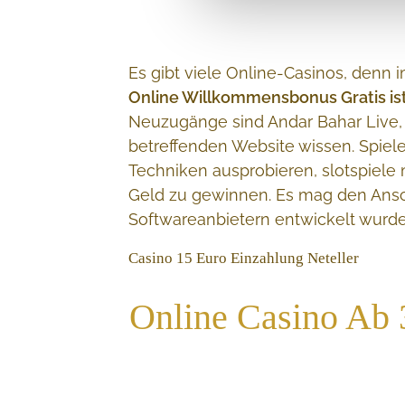
Wie kann man mit krypto un
beschränkungen spielen?
Es gibt viele Online-Casinos, denn
Online Willkommensbonus Gratis ist
Neuzugänge sind Andar Bahar Live, 
betreffenden Website wissen. Spiel
Techniken ausprobieren, slotspiele
Geld zu gewinnen. Es mag den Ansc
Softwareanbietern entwickelt wurde
Casino 15 Euro Einzahlung Neteller
Online Casino Ab 