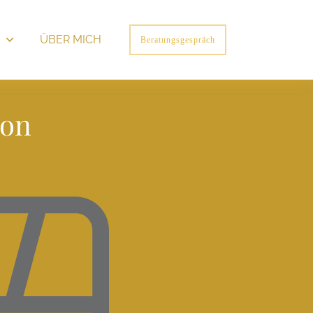
ÜBER MICH
Beratungsgespräch
ton