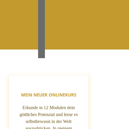
Seelen EVOLUTION
MEIN
NEUER
ONLINEKURS
Erkunde in 12 Modulen dein
göttliches Potenzial und lerne es
selbstbewusst in der Welt
auszudrücken. In meinem