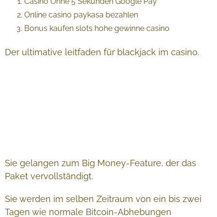
Casino Ohne 5 Sekunden Google Pay
Online casino paykasa bezahlen
Bonus kaufen slots hohe gewinne casino
Der ultimative leitfaden für blackjack im casino.
Der Guide für ein
sicheres und
verantwortungsvolles
Glücksspiel im Casino
Sie gelangen zum Big Money-Feature, der das
Paket vervollständigt.
Sie werden im selben Zeitraum von ein bis zwei
Tagen wie normale Bitcoin-Abhebungen