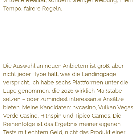
virtuelle Realität, sondern: weniger Reibung, mehr
Tempo, fairere Regeln.
Die 6 besten neuen
Online Casinos im
Vergleich
Die Auswahl an neuen Anbietern ist groß, aber
nicht jeder Hype hält, was die Landingpage
verspricht. Ich habe sechs Plattformen unter die
Lupe genommen, die 2026 wirklich Maßstäbe
setzen – oder zumindest interessante Ansätze
bieten. Meine Kandidaten: nvcasino, Vulkan Vegas,
Verde Casino, Hitnspin und Tipico Games. Die
Reihenfolge ist das Ergebnis meiner eigenen
Tests mit echtem Geld, nicht das Produkt einer