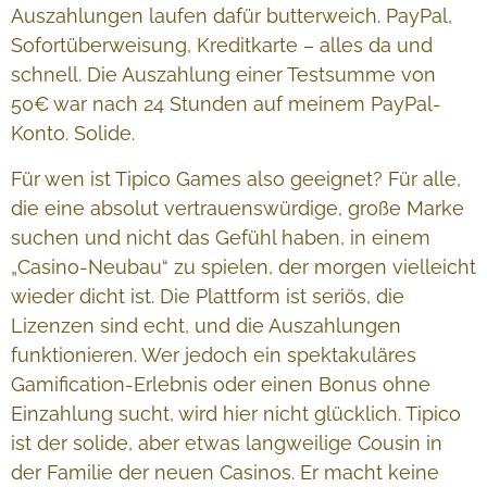
Auszahlungen laufen dafür butterweich. PayPal,
Sofortüberweisung, Kreditkarte – alles da und
schnell. Die Auszahlung einer Testsumme von
50€ war nach 24 Stunden auf meinem PayPal-
Konto. Solide.
Für wen ist Tipico Games also geeignet? Für alle,
die eine absolut vertrauenswürdige, große Marke
suchen und nicht das Gefühl haben, in einem
„Casino-Neubau“ zu spielen, der morgen vielleicht
wieder dicht ist. Die Plattform ist seriös, die
Lizenzen sind echt, und die Auszahlungen
funktionieren. Wer jedoch ein spektakuläres
Gamification-Erlebnis oder einen Bonus ohne
Einzahlung sucht, wird hier nicht glücklich. Tipico
ist der solide, aber etwas langweilige Cousin in
der Familie der neuen Casinos. Er macht keine