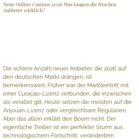
Neue Online Casinos 2026: Was taugen die frischen
Anbieter wirklich?
Warum der Markt für
neue Online Casinos
2026 boomt
Die schiere Anzahl neuer Anbieter, die 2026 auf
den deutschen Markt drängen, ist
bemerkenswert. Früher war der Markteintritt mit
einer Curaçao-Lizenz verbunden, die inzwischen
als veraltet gilt. Heute setzen die meisten auf die
Anjouan-Lizenz oder vergleichbare Regularien.
Aber das allein erklärt den Boom nicht. Der
eigentliche Treiber ist ein perfekter Sturm aus
technologischem Fortschritt, verändertem