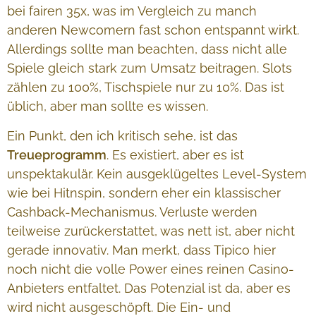
bei fairen 35x, was im Vergleich zu manch
anderen Newcomern fast schon entspannt wirkt.
Allerdings sollte man beachten, dass nicht alle
Spiele gleich stark zum Umsatz beitragen. Slots
zählen zu 100%, Tischspiele nur zu 10%. Das ist
üblich, aber man sollte es wissen.
Ein Punkt, den ich kritisch sehe, ist das
Treueprogramm
. Es existiert, aber es ist
unspektakulär. Kein ausgeklügeltes Level-System
wie bei Hitnspin, sondern eher ein klassischer
Cashback-Mechanismus. Verluste werden
teilweise zurückerstattet, was nett ist, aber nicht
gerade innovativ. Man merkt, dass Tipico hier
noch nicht die volle Power eines reinen Casino-
Anbieters entfaltet. Das Potenzial ist da, aber es
wird nicht ausgeschöpft. Die Ein- und