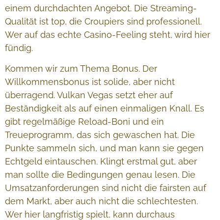
einem durchdachten Angebot. Die Streaming-
Qualität ist top, die Croupiers sind professionell.
Wer auf das echte Casino-Feeling steht, wird hier
fündig.
Kommen wir zum Thema Bonus. Der
Willkommensbonus ist solide, aber nicht
überragend. Vulkan Vegas setzt eher auf
Beständigkeit als auf einen einmaligen Knall. Es
gibt regelmäßige Reload-Boni und ein
Treueprogramm, das sich gewaschen hat. Die
Punkte sammeln sich, und man kann sie gegen
Echtgeld eintauschen. Klingt erstmal gut, aber
man sollte die Bedingungen genau lesen. Die
Umsatzanforderungen sind nicht die fairsten auf
dem Markt, aber auch nicht die schlechtesten.
Wer hier langfristig spielt, kann durchaus