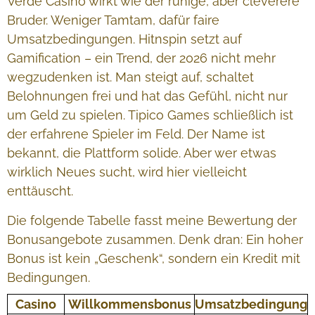
Verde Casino wirkt wie der ruhige, aber cleverere
Bruder. Weniger Tamtam, dafür faire
Umsatzbedingungen. Hitnspin setzt auf
Gamification – ein Trend, der 2026 nicht mehr
wegzudenken ist. Man steigt auf, schaltet
Belohnungen frei und hat das Gefühl, nicht nur
um Geld zu spielen. Tipico Games schließlich ist
der erfahrene Spieler im Feld. Der Name ist
bekannt, die Plattform solide. Aber wer etwas
wirklich Neues sucht, wird hier vielleicht
enttäuscht.
Die folgende Tabelle fasst meine Bewertung der
Bonusangebote zusammen. Denk dran: Ein hoher
Bonus ist kein „Geschenk“, sondern ein Kredit mit
Bedingungen.
Casino
Willkommensbonus
Umsatzbedingung