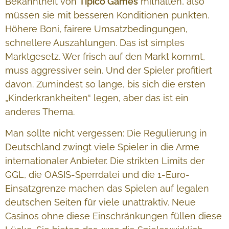
Bekanntheit von
Tipico Games
mithalten, also
müssen sie mit besseren Konditionen punkten.
Höhere Boni, fairere Umsatzbedingungen,
schnellere Auszahlungen. Das ist simples
Marktgesetz. Wer frisch auf den Markt kommt,
muss aggressiver sein. Und der Spieler profitiert
davon. Zumindest so lange, bis sich die ersten
„Kinderkrankheiten“ legen, aber das ist ein
anderes Thema.
Man sollte nicht vergessen: Die Regulierung in
Deutschland zwingt viele Spieler in die Arme
internationaler Anbieter. Die strikten Limits der
GGL, die OASIS-Sperrdatei und die 1-Euro-
Einsatzgrenze machen das Spielen auf legalen
deutschen Seiten für viele unattraktiv. Neue
Casinos ohne diese Einschränkungen füllen diese