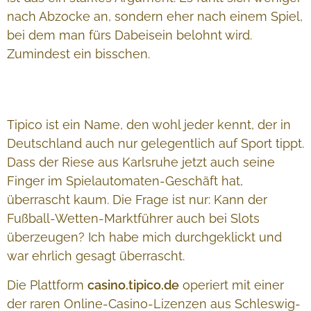
nach Abzocke an, sondern eher nach einem Spiel,
bei dem man fürs Dabeisein belohnt wird.
Zumindest ein bisschen.
Tipico Games – Der bekannte Name im
neuen Gewand
Tipico ist ein Name, den wohl jeder kennt, der in
Deutschland auch nur gelegentlich auf Sport tippt.
Dass der Riese aus Karlsruhe jetzt auch seine
Finger im Spielautomaten-Geschäft hat,
überrascht kaum. Die Frage ist nur: Kann der
Fußball-Wetten-Marktführer auch bei Slots
überzeugen? Ich habe mich durchgeklickt und
war ehrlich gesagt überrascht.
Die Plattform
casino.tipico.de
operiert mit einer
der raren Online-Casino-Lizenzen aus Schleswig-