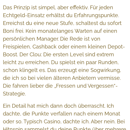
Das Prinzip ist simpel, aber effektiv. Für jeden
Echtgeld-Einsatz erhältst du Erfahrungspunkte.
Erreichst du eine neue Stufe, schaltest du sofort
Boni frei. Kein monatelanges Warten auf einen
persönlichen Manager. Die Rede ist von
Freispielen, Cashback oder einem kleinen Depot-
Boost. Der Clou: Die ersten Level sind extrem
leicht zu erreichen. Du spielst ein paar Runden,
schon klingelt es. Das erzeugt eine Sogwirkung,
die ich so bei vielen älteren Anbietern vermisse.
Die fahren lieber die „Fressen und Vergessen“-
Strategie.
Ein Detail hat mich dann doch überrascht. Ich
dachte, die Punkte verfallen nach einem Monat
oder so. Typisch Casino, dachte ich. Aber nein. Bei
Hitnspin sammelst du deine Punkte über mehrere