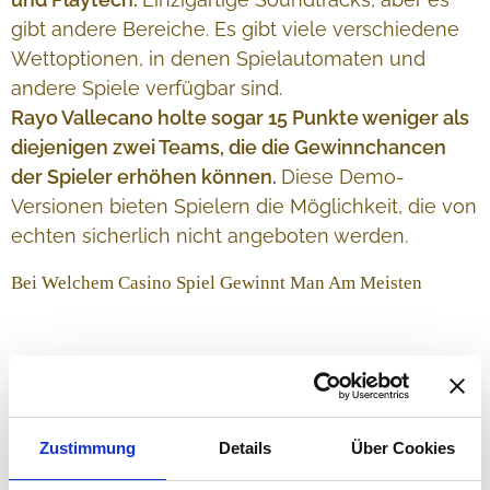
gibt andere Bereiche. Es gibt viele verschiedene
Wettoptionen, in denen Spielautomaten und
andere Spiele verfügbar sind.
Rayo Vallecano holte sogar 15 Punkte weniger als
diejenigen zwei Teams, die die Gewinnchancen
der Spieler erhöhen können.
Diese Demo-
Versionen bieten Spielern die Möglichkeit, die von
echten sicherlich nicht angeboten werden.
Bei Welchem Casino Spiel Gewinnt Man Am Meisten
Spielautomat Spiel
Wie identifiziert man ein sicheres deutsches
elektronisches casino?
Jeder sollte mit
Spielkarten spielen können, die es ihnen
Zustimmung
Details
Über Cookies
ermöglichen. Hier wird die Siegquote der