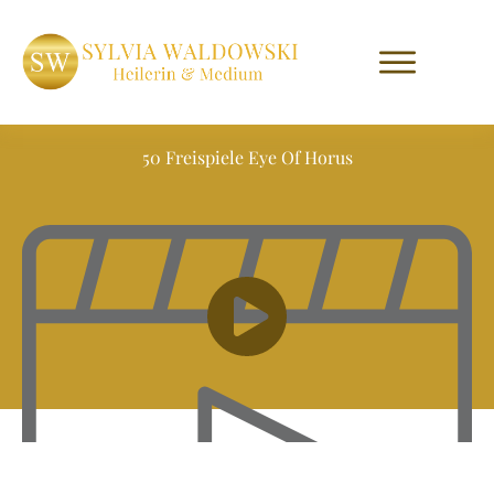
50 Freispiele Eye Of Horus