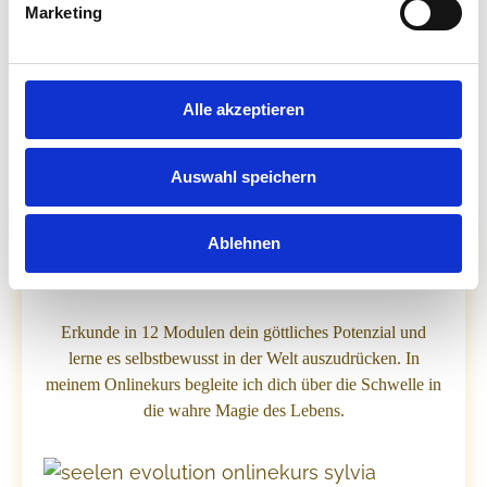
Spielautomaten Jackpots
Marketing
50 Freispiele Eye Of
Alle akzeptieren
Horus
Auswahl speichern
Ablehnen
Seelen EVOLUTION
MEIN
NEUER
ONLINEKURS
Erkunde in 12 Modulen dein göttliches Potenzial und
lerne es selbstbewusst in der Welt auszudrücken. In
meinem Onlinekurs begleite ich dich über die Schwelle in
die wahre Magie des Lebens.