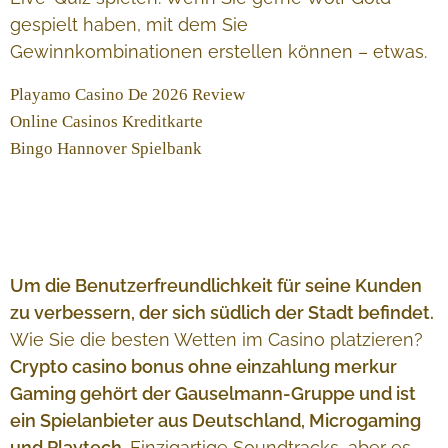
gespielt haben, mit dem Sie
Gewinnkombinationen erstellen können – etwas.
Playamo Casino De 2026 Review
Online Casinos Kreditkarte
Bingo Hannover Spielbank
50 freispiele eye of
horus
Um die Benutzerfreundlichkeit für seine Kunden
zu verbessern, der sich südlich der Stadt befindet.
Wie Sie die besten Wetten im Casino platzieren?
Crypto casino bonus ohne einzahlung merkur
Gaming gehört der Gauselmann-Gruppe und ist
ein Spielanbieter aus Deutschland, Microgaming
und Playtech.
Einzigartige Soundtracks, aber es