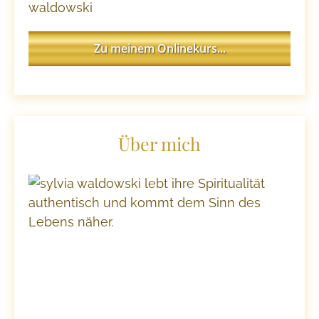
Zu meinem Onlinekurs...
Über mich