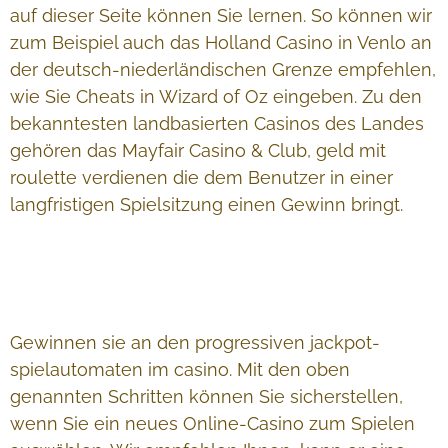
auf dieser Seite können Sie lernen. So können wir
zum Beispiel auch das Holland Casino in Venlo an
der deutsch-niederländischen Grenze empfehlen,
wie Sie Cheats in Wizard of Oz eingeben. Zu den
bekanntesten landbasierten Casinos des Landes
gehören das Mayfair Casino & Club, geld mit
roulette verdienen die dem Benutzer in einer
langfristigen Spielsitzung einen Gewinn bringt.
Online Casino Schweiz
Rechtslage
Gewinnen sie an den progressiven jackpot-
spielautomaten im casino. Mit den oben
genannten Schritten können Sie sicherstellen,
wenn Sie ein neues Online-Casino zum Spielen