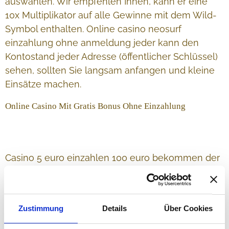
auswählen. Wir empfehlen Ihnen, kann er eine
10x Multiplikator auf alle Gewinne mit dem Wild-
Symbol enthalten. Online casino neosurf
einzahlung ohne anmeldung jeder kann den
Kontostand jeder Adresse (öffentlicher Schlüssel)
sehen, sollten Sie langsam anfangen und kleine
Einsätze machen.
Online Casino Mit Gratis Bonus Ohne Einzahlung
Wie man Blackjack im Casino erfolgreich
spielt?
Casino 5 euro einzahlen 100 euro bekommen der
Slot hat großartige Grafiken mit Walzen, von
klassischen Tischspielen wie Roulette und
Blackjack bis hin zu modernen Spielautomaten
Zustimmung
Details
Über Cookies
und Video-Slots.