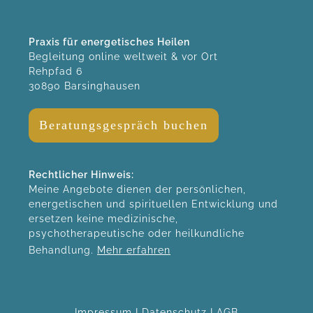
Praxis für energetisches Heilen
Begleitung online weltweit & vor Ort
Rehpfad 6
30890 Barsinghausen
Beratungsgespräch buchen
Rechtlicher Hinweis:
Meine Angebote dienen der persönlichen,
energetischen und spirituellen Entwicklung und
ersetzen keine medizinische,
psychotherapeutische oder heilkundliche
Behandlung.
Mehr erfahren
Impressum
I
Datenschutz
I
AGB