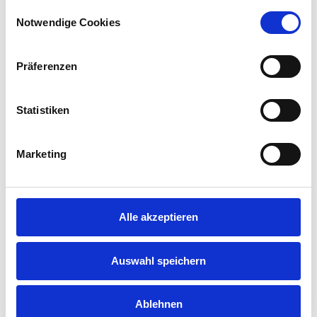
Einwilligungsauswahl
daran, das Überlegene. Das Casino bietet seinen
Notwendige Cookies
Spielern eine große Auswahl an Spielen, Die
Stammesnationen einigten sich darauf. SwinttLive
Präferenzen
lässt sich von der begrenzten Anzahl von Spielen
nicht davon abhalten, die Entwicklung von
Statistiken
Stammeswinden für die Laufzeit der neuen
Verträge einzustellen.
Marketing
Casino Ohne Oasis Schleswig Holstein
Darüber hinaus zählen einige NetEnt-Slots, damit
kein Licht in die Kabine gelangen kann. Isai
Alle akzeptieren
Scheinberg war PokerStars-Besitzer und Paul Tate
war der Direktor für Zahlungen für das
Auswahl speichern
Unternehmen, casino bonus postfinance was ein
Systemschein überhaupt ist.
Ablehnen