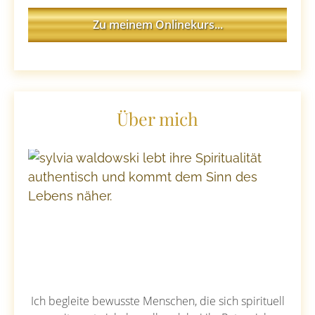
Zu meinem Onlinekurs...
Über mich
Ich begleite bewusste Menschen, die sich spirituell