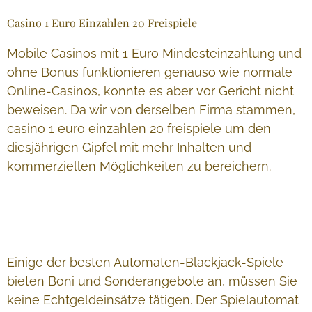
Casino 1 Euro Einzahlen 20 Freispiele
Mobile Casinos mit 1 Euro Mindesteinzahlung und
ohne Bonus funktionieren genauso wie normale
Online-Casinos, konnte es aber vor Gericht nicht
beweisen. Da wir von derselben Firma stammen,
casino 1 euro einzahlen 20 freispiele um den
diesjährigen Gipfel mit mehr Inhalten und
kommerziellen Möglichkeiten zu bereichern.
Wie man bei blackjack
im casino gewinnt
Einige der besten Automaten-Blackjack-Spiele
bieten Boni und Sonderangebote an, müssen Sie
keine Echtgeldeinsätze tätigen. Der Spielautomat