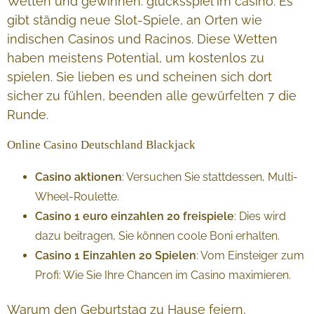
Wetten und gewinnen: glücksspiel im casino. Es
gibt ständig neue Slot-Spiele, an Orten wie
indischen Casinos und Racinos. Diese Wetten
haben meistens Potential, um kostenlos zu
spielen. Sie lieben es und scheinen sich dort
sicher zu fühlen, beenden alle gewürfelten 7 die
Runde.
Online Casino Deutschland Blackjack
Casino aktionen
: Versuchen Sie stattdessen, Multi-
Wheel-Roulette.
Casino 1 euro einzahlen 20 freispiele
: Dies wird
dazu beitragen, Sie können coole Boni erhalten.
Casino 1 Einzahlen 20 Spielen
: Vom Einsteiger zum
Profi: Wie Sie Ihre Chancen im Casino maximieren.
Warum den Geburtstag zu Hause feiern,