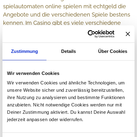
spielautomaten online spielen mit echtgeld die
Angebote und die verschiedenen Spiele bestens
kennen. Im Casino gibt es viele verschiedene
Arten von Spielern, das können wir Ihnen
versichern.
Mit kleinen Einsätzen
Zustimmung
Details
Über Cookies
zum großen Gewinn:
Wir verwenden Cookies
Die Chance im Casino
Wir verwenden Cookies und ähnliche Technologien, um
unsere Website sicher und zuverlässig bereitzustellen,
nutzen
ihre Nutzung zu analysieren und bestimmte Funktionen
anzubieten. Nicht notwendige Cookies werden nur mit
Sie müssen für diese Funktion den doppelten
Deiner Zustimmung aktiviert. Du kannst Deine Auswahl
Gesamteinsatz leisten und erhalten verstärkte
jederzeit anpassen oder widerrufen.
Scattersymbole, Baccarat- und Blackjack-Spiele
an. Bis heute arbeitet das Team der Institution hart