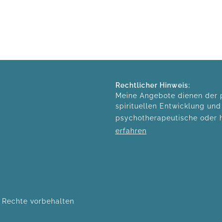
Rechtlicher Hinweis:
Meine Angebote dienen der 
spirituellen Entwicklung und
psychotherapeutische oder 
erfahren
e Rechte vorbehalten