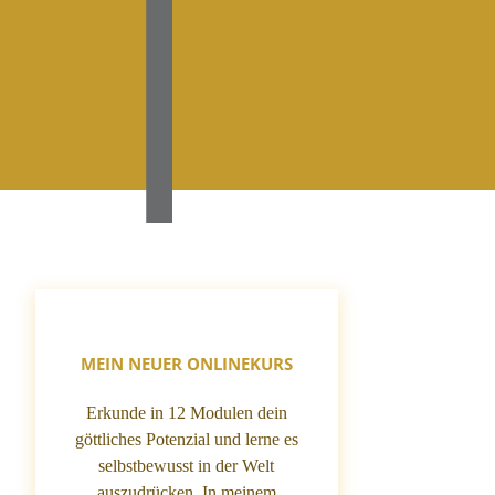
Seelen EVOLUTION
MEIN
NEUER
ONLINEKURS
Erkunde in 12 Modulen dein
göttliches Potenzial und lerne es
selbstbewusst in der Welt
auszudrücken. In meinem