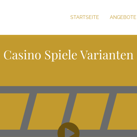
STARTSEITE
ANGEBOTE
Casino Spiele Varianten