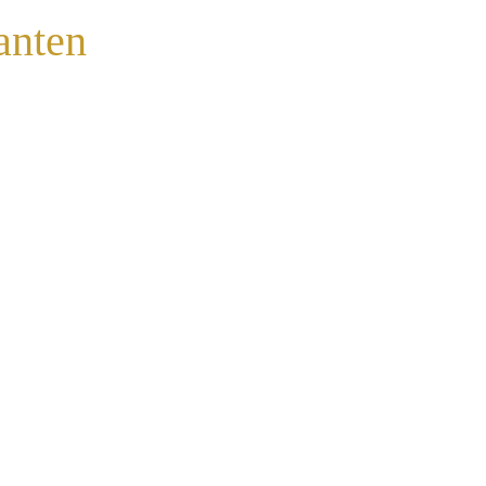
anten