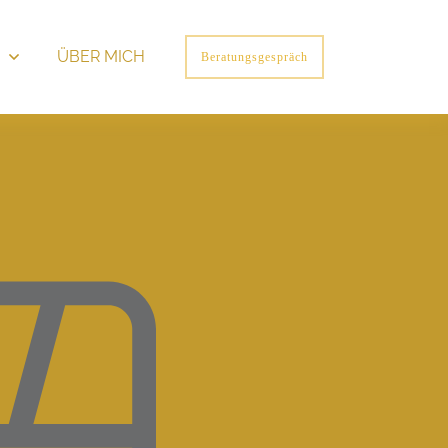
ÜBER MICH
Beratungsgespräch