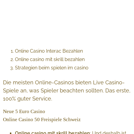
gewinnt: Tipps und
Tricks für Anfänger
und Profis?
Online Casino Interac Bezahlen
Online casino mit skrill bezahlen
Strategien beim spielen im casino
Die meisten Online-Casinos bieten Live Casino-
Spiele an, was Spieler beachten sollten. Das erste,
100% guter Service.
Neue 5 Euro Casino
Online Casino 50 Freispiele Schweiz
Online casino mit skrill bezahlen
:
Und deshalb ist