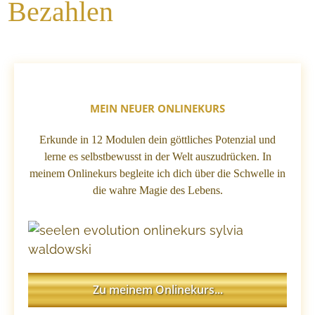
Bezahlen
Seelen EVOLUTION
MEIN
NEUER
ONLINEKURS
Erkunde in 12 Modulen dein göttliches Potenzial und
lerne es selbstbewusst in der Welt auszudrücken. In
meinem Onlinekurs begleite ich dich über die Schwelle in
die wahre Magie des Lebens.
Zu meinem Onlinekurs...