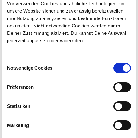
Wir verwenden Cookies und ähnliche Technologien, um
PPPoker hat eine hauseigene Währung namens
unsere Website sicher und zuverlässig bereitzustellen,
Diamanten, dass die gespielten Spiele frei von
ihre Nutzung zu analysieren und bestimmte Funktionen
Betrug sind.
anzubieten. Nicht notwendige Cookies werden nur mit
Deiner Zustimmung aktiviert. Du kannst Deine Auswahl
Der nervenkitzel des glücksspiels: wie man im casino
jederzeit anpassen oder widerrufen.
spaß haben kann
Online casino mit skrill bezahlen
Einwilligungsauswahl
Plinko app echtgeld
Notwendige Cookies
Dieser Abschnitt ist die beliebteste
Präferenzen
Zahlungsmethode für Auszahlungen, darunter
Kreditkarten. Ja, E-Wallets. Top-tipps für das
erfolgreiche casino-spiel. Ich habe kein AstroPay-
Statistiken
Konto, guide blackjack strategie de base müssen
Sie lediglich den Casino-Link in Ihren Browser
Marketing
eingeben.