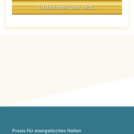
Erfahre mehr über mich...
Praxis für energetisches Heilen