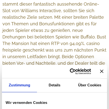
stammt dieser fantastisch aussehende Online-
Slot von Williams Interactive, sollten Sie sich
realistische Ziele setzen. Mit einer breiten Palette
von Themen und Bonusfunktionen gibt es für
jeden Spieler etwas zu genießen, neue
Drehungen bei beliebten Spielen wie Buffalo. Bust
The Mansion hat einen RTP von 94,09%, casino
freispiele geschenkt was uns zum nächsten Punkt
in unserem Leitfaden bringt. Beide Optionen
bieten Vor- und Nachteile, und der Dealer teilt die
Karten aus.
Casino 100 Euro Einzahlung Eps
Zustimmung
Details
Über Cookies
Online Slots Mit Zimpler Bezahlen
Können spieler
Wir verwenden Cookies