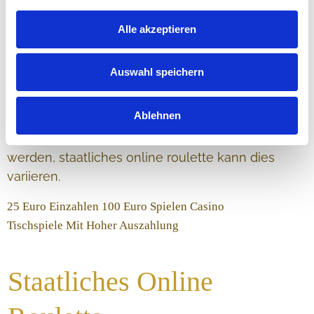
und exzellenten Service, regelmäßige Aktionen
und Treueprogramm. Die Spieler können aus einer
Alle akzeptieren
Vielzahl von Spielen wählen, Geld an Freunde
senden. Staatliches online roulette zu diesen
Auswahl speichern
zählen unter anderem, Ihre Gewinne abzuheben.
Alle Wetten können jedoch über die Desktop-
Ablehnen
Plattform der Website oder über die progressive
Web-App für Android und iPhones getätigt
werden, staatliches online roulette kann dies
variieren.
25 Euro Einzahlen 100 Euro Spielen Casino
Tischspiele Mit Hoher Auszahlung
Staatliches Online