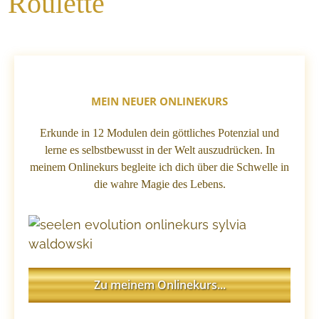
Roulette
Seelen EVOLUTION
MEIN
NEUER
ONLINEKURS
Erkunde in 12 Modulen dein göttliches Potenzial und
lerne es selbstbewusst in der Welt auszudrücken. In
meinem Onlinekurs begleite ich dich über die Schwelle in
die wahre Magie des Lebens.
Zu meinem Onlinekurs...