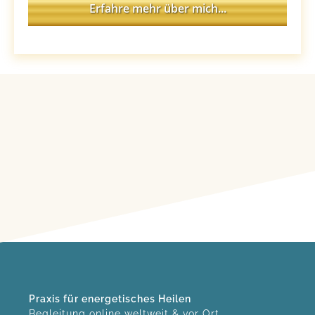
Erfahre mehr über mich...
Praxis für energetisches Heilen
Begleitung online weltweit & vor Ort