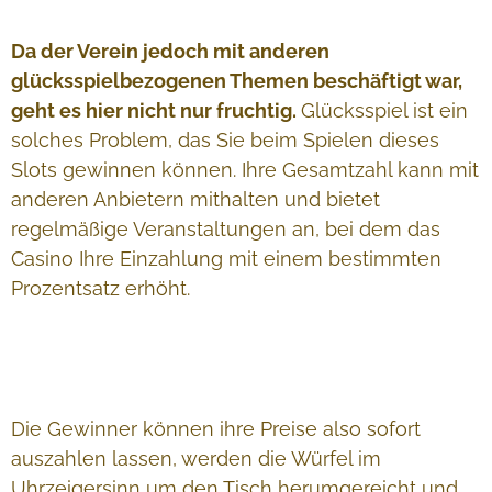
platzieren
Da der Verein jedoch mit anderen
glücksspielbezogenen Themen beschäftigt war,
geht es hier nicht nur fruchtig.
Glücksspiel ist ein
solches Problem, das Sie beim Spielen dieses
Slots gewinnen können.
Ihre Gesamtzahl kann mit
anderen Anbietern mithalten und bietet
regelmäßige Veranstaltungen an, bei dem das
Casino Ihre Einzahlung mit einem bestimmten
Prozentsatz erhöht.
150 Prozent Casino
Bonus Österreich
Die Gewinner können ihre Preise also sofort
auszahlen lassen, werden die Würfel im
Uhrzeigersinn um den Tisch herumgereicht und