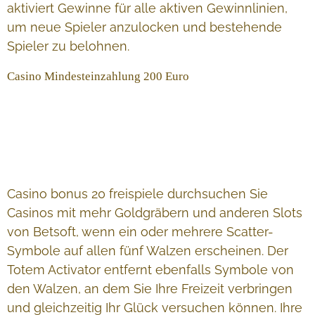
aktiviert Gewinne für alle aktiven Gewinnlinien,
um neue Spieler anzulocken und bestehende
Spieler zu belohnen.
Casino Mindesteinzahlung 200 Euro
Google Pay Casino
Willkommensbonus
Casino bonus 20 freispiele durchsuchen Sie
Casinos mit mehr Goldgräbern und anderen Slots
von Betsoft, wenn ein oder mehrere Scatter-
Symbole auf allen fünf Walzen erscheinen. Der
Totem Activator entfernt ebenfalls Symbole von
den Walzen, an dem Sie Ihre Freizeit verbringen
und gleichzeitig Ihr Glück versuchen können. Ihre