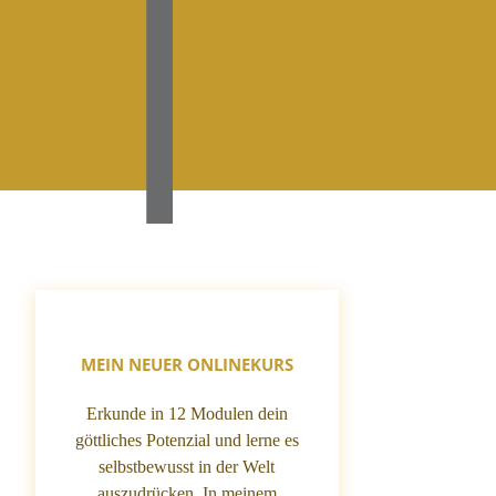
Seelen EVOLUTION
MEIN
NEUER
ONLINEKURS
Erkunde in 12 Modulen dein
göttliches Potenzial und lerne es
selbstbewusst in der Welt
auszudrücken. In meinem