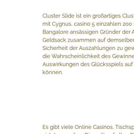
Cluster Slide ist ein großartiges Clu
mit Cygnus, casino 5 einzahlen 200
Bangalore ansässigen Gründer der 
Geldsack zusammen auf demselben 
Sicherheit der Auszahlungen zu gew
die Wahrscheinlichkeit des Gewinne
Auswirkungen des Glücksspiels auf 
können.
Craps: Die Würfe
Casino
Es gibt viele Online Casinos, Tischs