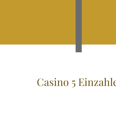
Casino 5 Einzahl
Der nervenkitzel
casino