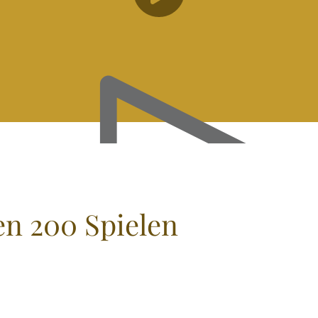
en 200 Spielen
 an den tischen im