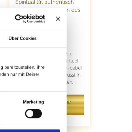
Über Cookies
Ich begleite bewusste
Menschen, die sich spirituell
bereitzustellen, ihre
weiterentwickeln wollen dabei
rden nur mit Deiner
ihr Potenzial selbstbewusst in
der Welt auszudrücken...
Erfahre mehr über
Marketing
mich...