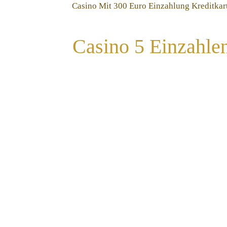
Casino Mit 300 Euro Einzahlung Kreditkar
Casino 5 Einzahle