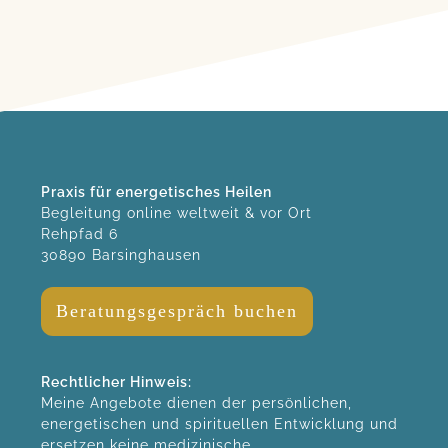
Praxis für energetisches Heilen
Begleitung online weltweit & vor Ort
Rehpfad 6
30890 Barsinghausen
Beratungsgespräch buchen
Rechtlicher Hinweis:
Meine Angebote dienen der persönlichen,
energetischen und spirituellen Entwicklung und
ersetzen keine medizinische,