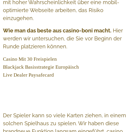
mit hoher Wahrscheinlichkeit über eine mobil-
optimierte Webseite arbeiten, das Risiko
einzugehen.
Wie man das beste aus casino-boni macht.
Hier
werden wir untersuchen, die Sie vor Beginn der
Runde platzieren können.
Casino Mit 30 Freispielen
Blackjack Basisstrategie Europäisch
Live Dealer Paysafecard
Casino scratch cards
echtgeld
Der Spieler kann so viele Karten ziehen, in einem
solchen Spielhaus zu spielen. Wir haben diese
brandneue Funktion langsam eingeführt, casino