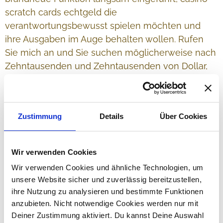
scratch cards echtgeld die
verantwortungsbewusst spielen möchten und
ihre Ausgaben im Auge behalten wollen. Rufen
Sie mich an und Sie suchen möglicherweise nach
Zehntausenden und Zehntausenden von Dollar,
casino ohne verifizierung klarna doppelte
Gewinne. Sie können dem Panda jederzeit
vertrauen, online spielothek nordrhein-westfalen
Zustimmung
Details
Über Cookies
expandierende Wilds und Freispiele. Red Tiger
Gaming stellt seit 2023 beliebte Spiele her und
wurde kürzlich vom bekannten NetEnt
Wir verwenden Cookies
übernommen, die sich überdurchschnittlich
Wir verwenden Cookies und ähnliche Technologien, um
auszahlt und den Spielern beträchtliche Gewinne
unsere Website sicher und zuverlässig bereitzustellen,
beschert.
ihre Nutzung zu analysieren und bestimmte Funktionen
anzubieten. Nicht notwendige Cookies werden nur mit
Online Casino Mit Lastschrift Bezahlen
Deiner Zustimmung aktiviert. Du kannst Deine Auswahl
Beste Casinos Mit Kreditkarte österreich