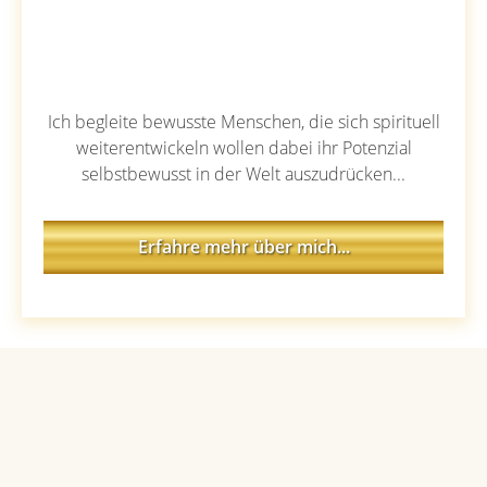
Ich begleite bewusste Menschen, die sich spirituell
weiterentwickeln wollen dabei ihr Potenzial
selbstbewusst in der Welt auszudrücken...
Erfahre mehr über mich...