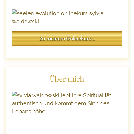
Zu meinem Onlinekurs...
Über mich