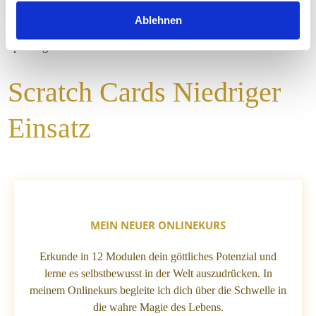
auf vielen Websites finden.
Ablehnen
Spielregel Roulette
Scratch Cards Niedriger
Einsatz
Seelen EVOLUTION
MEIN
NEUER
ONLINEKURS
Erkunde in 12 Modulen dein göttliches Potenzial und
lerne es selbstbewusst in der Welt auszudrücken. In
meinem Onlinekurs begleite ich dich über die Schwelle in
die wahre Magie des Lebens.