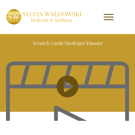
Scratch Cards Niedriger Einsatz