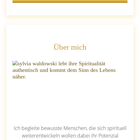
Über mich
Ich begleite bewusste Menschen, die sich spirituell
weiterentwickeln wollen dabei ihr Potenzial