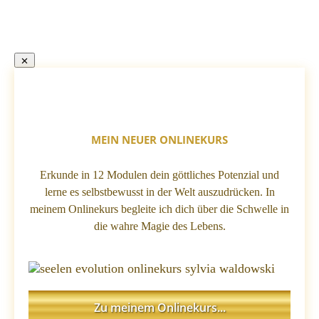
Seelen EVOLUTION
MEIN
NEUER
ONLINEKURS
Erkunde in 12 Modulen dein göttliches Potenzial und
lerne es selbstbewusst in der Welt auszudrücken. In
meinem Onlinekurs begleite ich dich über die Schwelle in
die wahre Magie des Lebens.
Zu meinem Onlinekurs...