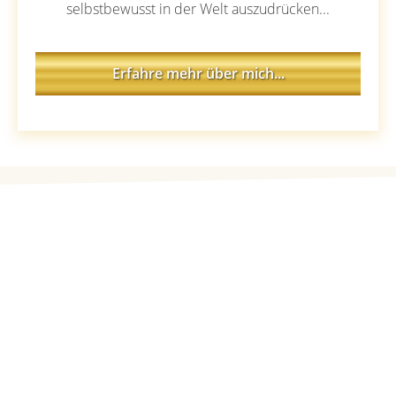
selbstbewusst in der Welt auszudrücken...
Erfahre mehr über mich...