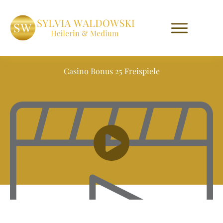
Casino Bonus 25 Freispiele