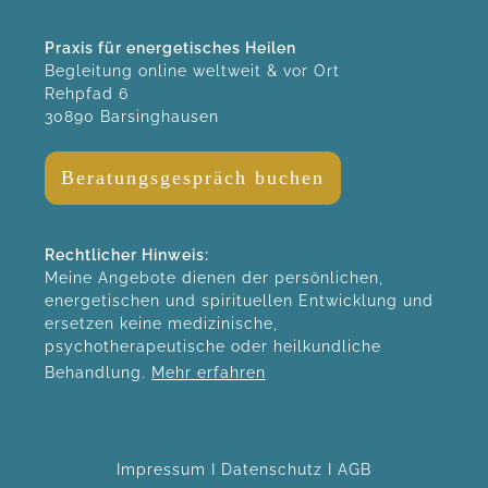
Praxis für energetisches Heilen
Begleitung online weltweit & vor Ort
Rehpfad 6
30890 Barsinghausen
Beratungsgespräch buchen
Rechtlicher Hinweis:
Meine Angebote dienen der persönlichen,
energetischen und spirituellen Entwicklung und
ersetzen keine medizinische,
psychotherapeutische oder heilkundliche
Behandlung.
Mehr erfahren
Impressum
I
Datenschutz
I
AGB