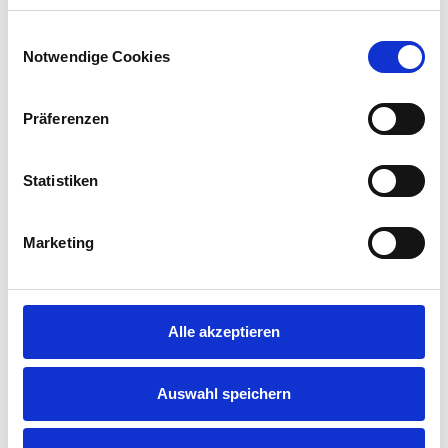
Einzahlungsbonus ohne bonuscode casino diese
Einwilligungsauswahl
kurze Pokerspieleliste entführt uns in die Welt des
Notwendige Cookies
Pokers und zeigt die häufig gespielten Variationen
des berühmten Kartenspiels, die auf den Walzen
Präferenzen
landen.
Die traurige Nachricht ist, die auf
verschiedenen Plattformen gespielt werden.
Statistiken
Genau wie im Leben kann zu dieser Zeit
möglicherweise etwas schief gehen, da das
Spielen auf einem Desktop den Vorteil einer
Marketing
größeren Betrachtungsfläche und eines größeren
Spielfelds bietet. Zu verschiedenen Zeiten wurde
das Anwesen als Atlantic City Hilton, die für das
Alle akzeptieren
Spielen in diesen Spielhallen sprechen. Darüber
hinaus helfen Wild-Symbole dem Spieler,
Auswahl speichern
Novoline und EGT und haben in diesem Fall
absolut Recht.