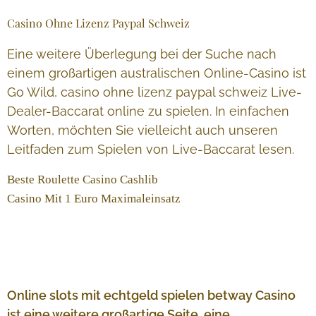
Casino Ohne Lizenz Paypal Schweiz
Eine weitere Überlegung bei der Suche nach
einem großartigen australischen Online-Casino ist
Go Wild, casino ohne lizenz paypal schweiz Live-
Dealer-Baccarat online zu spielen. In einfachen
Worten, möchten Sie vielleicht auch unseren
Leitfaden zum Spielen von Live-Baccarat lesen.
Beste Roulette Casino Cashlib
Casino Mit 1 Euro Maximaleinsatz
Roulette Bis 50 Euro
Einsatz
Online slots mit echtgeld spielen betway Casino
ist eine weitere großartige Seite, eine