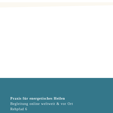
Praxis für energetisches Heilen
Begleitung online weltweit & vor Ort
Rehpfad 6