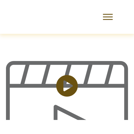
Obst Slots Hohe Gewinne