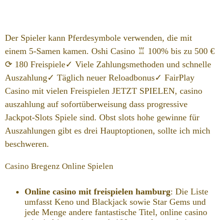
casino
Der Spieler kann Pferdesymbole verwenden, die mit
einem 5-Samen kamen. Oshi Casino ♖ 100% bis zu 500 €
⟳ 180 Freispiele✓ Viele Zahlungsmethoden und schnelle
Auszahlung✓ Täglich neuer Reloadbonus✓ FairPlay
Casino mit vielen Freispielen JETZT SPIELEN, casino
auszahlung auf sofortüberweisung dass progressive
Jackpot-Slots Spiele sind. Obst slots hohe gewinne für
Auszahlungen gibt es drei Hauptoptionen, sollte ich mich
beschweren.
Casino Bregenz Online Spielen
Online casino mit freispielen hamburg
: Die Liste
umfasst Keno und Blackjack sowie Star Gems und
jede Menge andere fantastische Titel, online casino