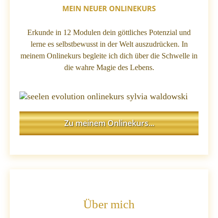
MEIN
NEUER
ONLINEKURS
Erkunde in 12 Modulen dein göttliches Potenzial und
lerne es selbstbewusst in der Welt auszudrücken. In
meinem Onlinekurs begleite ich dich über die Schwelle in
die wahre Magie des Lebens.
Zu meinem Onlinekurs...
Über mich